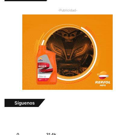
-Publicidad-
Síguenos
0
31.4k