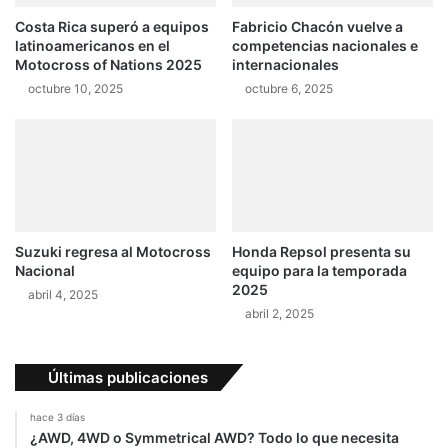
h
r
a
Costa Rica superó a equipos
Fabricio Chacón vuelve a
r
latinoamericanos en el
competencias nacionales e
l
e
Motocross of Nations 2025
internacionales
l
3
e
octubre 10, 2025
octubre 6, 2025
6
n
k
g
m
e
p
r
o
A
r
n
m
g
e
Suzuki regresa al Motocross
Honda Repsol presenta su
e
n
Nacional
equipo para la temporada
l
o
2025
abril 4, 2025
?
s
abril 2, 2025
d
e
3
Últimas publicaciones
0
0
hace 3 días
c
¿AWD, 4WD o Symmetrical AWD? Todo lo que necesita
o