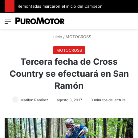
Remontadas marcaron el inicio del Campeonato de Invierno de Kartismo
Menú
Switch
B
Inicio
/
MOTOCROSS
MOTOCROSS
Tercera fecha de Cross
Country se efectuará en San
Ramón
Marilyn Ramírez
agosto 3, 2017
3 minutos de lectura