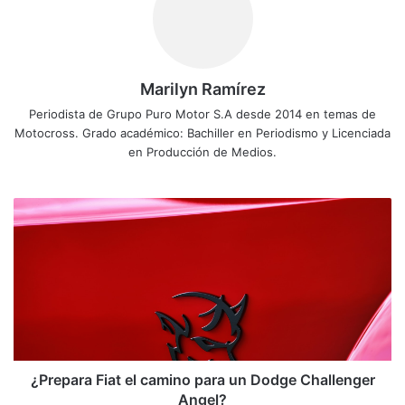
Marilyn Ramírez
Periodista de Grupo Puro Motor S.A desde 2014 en temas de
Motocross. Grado académico: Bachiller en Periodismo y Licenciada
en Producción de Medios.
¿
P
r
e
p
a
r
a
F
i
¿Prepara Fiat el camino para un Dodge Challenger
a
Angel?