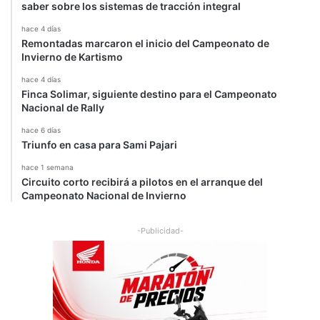
saber sobre los sistemas de tracción integral
l
o
hace 4 días
Remontadas marcaron el inicio del Campeonato de
n
Invierno de Kartismo
e
s
hace 4 días
Finca Solimar, siguiente destino para el Campeonato
Nacional de Rally
hace 6 días
Triunfo en casa para Sami Pajari
hace 1 semana
Circuito corto recibirá a pilotos en el arranque del
Campeonato Nacional de Invierno
-Publicidad-