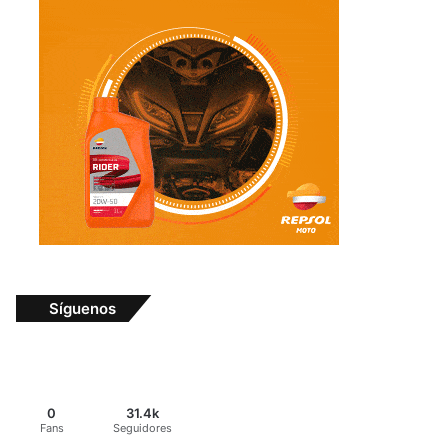
Síguenos
0
31.4k
Fans
Seguidores