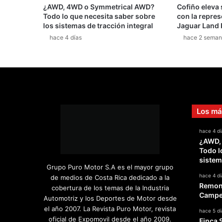
¿AWD, 4WD o Symmetrical AWD?
Cofiño eleva
d
Todo lo que necesita saber sobre
con la repres
a
los sistemas de tracción integral
Jaguar Land 
r
hace 4 días
hace 2 seman
i
o
d
e
M
o
t
Los má
o
G
hace 4 dí
P
¿AWD,
p
Todo l
a
sistem
r
Grupo Puro Motor S.A es el mayor grupo
a
hace 4 dí
de medios de Costa Rica dedicado a la
2
Remont
cobertura de los temas de la Industria
0
Campeo
Automotriz y los Deportes de Motor desde
1
el año 2007. La Revista Puro Motor, revista
hace 5 dí
9
oficial de Expomovil desde el año 2009.
Finca 