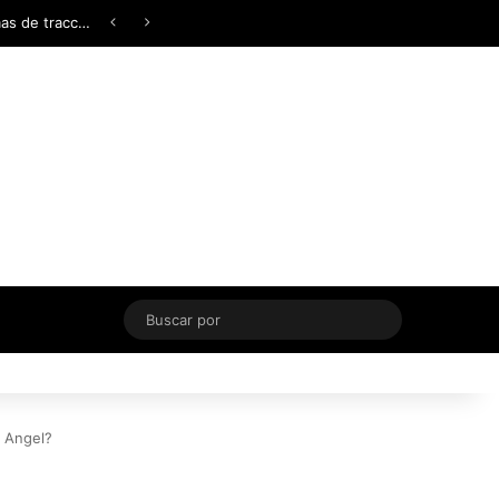
Facebook
X
YouTube
Instagram
TikTok
Acceso
Switch skin
Buscar
por
r Angel?