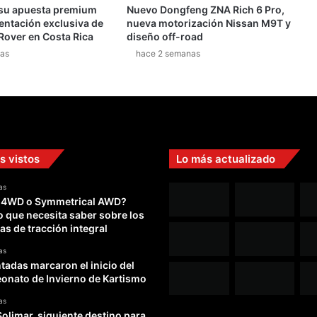
 su apuesta premium
Nuevo Dongfeng ZNA Rich 6 Pro,
t
entación exclusiva de
nueva motorización Nissan M9T y
r
Rover en Costa Rica
diseño off-road
y
as
hace 2 semanas
s
e
e
f
e
c
t
s vistos
Lo más actualizado
u
a
as
r
 4WD o Symmetrical AWD?
á
o que necesita saber sobre los
e
as de tracción integral
n
S
as
a
adas marcaron el inicio del
n
nato de Invierno de Kartismo
R
as
a
Solimar, siguiente destino para