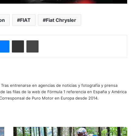
on
FIAT
Fiat Chrysler
Messenger
Compartir por correo electrónico
Imprimir
Tras entrenarse en agencias de noticias y fotografía y prensa
 de las filas de la web de Fórmula 1 referencia en España y América
 Corresponsal de Puro Motor en Europa desde 2014.
T