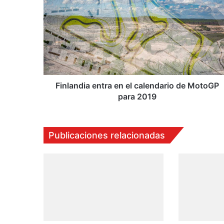
i
n
l
a
n
d
i
a
e
Finlandia entra en el calendario de MotoGP
n
para 2019
t
r
a
Publicaciones relacionadas
e
n
e
l
c
a
l
e
n