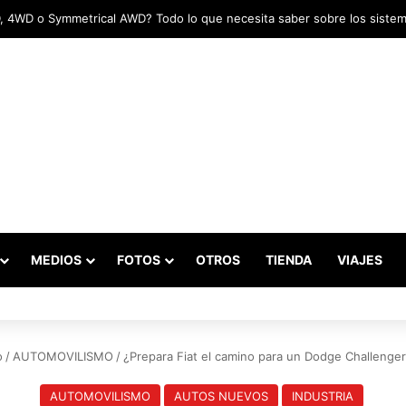
tadas marcaron el inicio del Campeonato de Invierno de Kartismo
MEDIOS
FOTOS
OTROS
TIENDA
VIAJES
o
/
AUTOMOVILISMO
/
¿Prepara Fiat el camino para un Dodge Challenge
AUTOMOVILISMO
AUTOS NUEVOS
INDUSTRIA