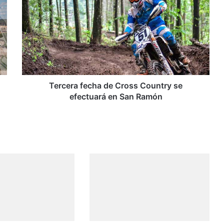
e
r
c
e
r
a
f
e
c
Tercera fecha de Cross Country se
h
efectuará en San Ramón
a
d
e
C
r
o
s
s
C
o
u
n