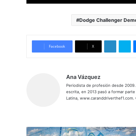
Dodge Challenger Dem
LinkedIn
Skype
Facebook
X
Ana Vázquez
Periodista de profesión desde 2009. 
escrita, en 2013 pasó a formar parte
Latina, www.caranddriverthef1.com.
Siti
Fa
X
Yo
Ins
o
ce
uT
tag
we
bo
ub
ra
b
ok
e
m
F