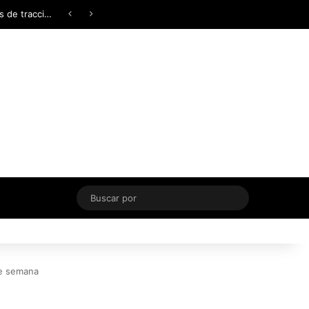
Facebook
X
YouTube
Instagram
TikTok
Acceso
Switch skin
Buscar
por
de semana