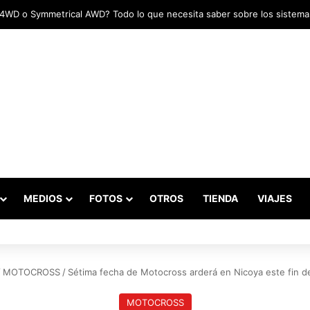
adas marcaron el inicio del Campeonato de Invierno de Kartismo
MEDIOS
FOTOS
OTROS
TIENDA
VIAJES
/
MOTOCROSS
/
Sétima fecha de Motocross arderá en Nicoya este fin 
MOTOCROSS