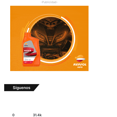
-Publicidad-
Síguenos
0
31.4k