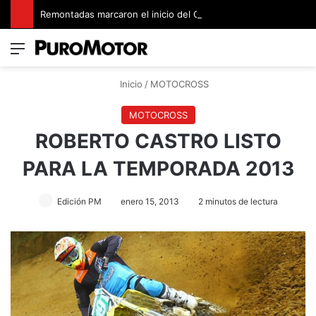
Remontadas marcaron el inicio del Campeonato de Invierno de Kartismo
Menú
Switch
B
Inicio
/
MOTOCROSS
MOTOCROSS
ROBERTO CASTRO LISTO
PARA LA TEMPORADA 2013
Edición PM
enero 15, 2013
2 minutos de lectura