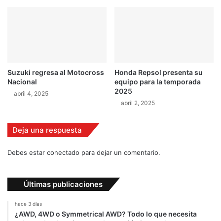
M
i
o
o
n
s
t
e
e
n
c
e
a
l
Suzuki regresa al Motocross
Honda Repsol presenta su
r
r
Nacional
equipo para la temporada
l
e
2025
abril 4, 2025
o
g
abril 2, 2025
l
a
m
Deja una respuesta
e
n
Debes estar conectado para dejar un comentario.
t
o
Últimas publicaciones
hace 3 días
¿AWD, 4WD o Symmetrical AWD? Todo lo que necesita