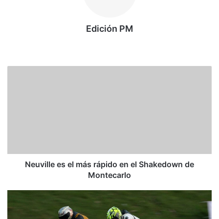
Edición PM
Siti
o
we
N
b
e
u
v
i
l
l
e
e
s
Neuville es el más rápido en el Shakedown de
e
Montecarlo
l
m
S
á
u
s
p