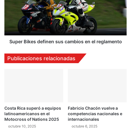
r
e
á
r
p
B
i
i
d
k
o
e
e
s
Super Bikes definen sus cambios en el reglamento
n
d
e
e
Publicaciones relacionadas
l
f
S
i
h
n
a
e
k
n
e
s
d
u
o
s
Costa Rica superó a equipos
Fabricio Chacón vuelve a
w
c
latinoamericanos en el
competencias nacionales e
n
a
Motocross of Nations 2025
internacionales
d
m
octubre 10, 2025
octubre 6, 2025
e
b