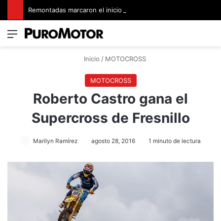
Remontadas marcaron el inicio del Campeonato de Invierno de Kartismo
Menú
Switch
B
Inicio
/
MOTOCROSS
MOTOCROSS
Roberto Castro gana el
Supercross de Fresnillo
Marilyn Ramírez
agosto 28, 2016
1 minuto de lectura