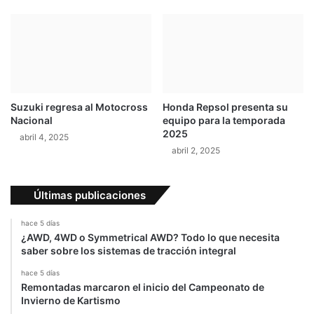
r
e
r
t
e
e
r
r
a
m
s
i
p
n
Suzuki regresa al Motocross
Honda Repsol presenta su
a
é
Nacional
equipo para la temporada
r
e
2025
abril 4, 2025
a
n
abril 2, 2025
J
e
a
l
p
p
Últimas publicaciones
ó
o
n
d
hace 5 días
i
¿AWD, 4WD o Symmetrical AWD? Todo lo que necesita
o
saber sobre los sistemas de tracción integral
"
hace 5 días
Remontadas marcaron el inicio del Campeonato de
Invierno de Kartismo