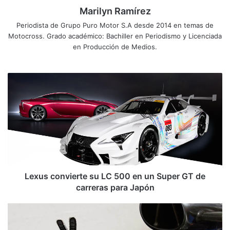
Marilyn Ramírez
Periodista de Grupo Puro Motor S.A desde 2014 en temas de
Motocross. Grado académico: Bachiller en Periodismo y Licenciada
en Producción de Medios.
L
e
x
u
s
c
o
n
v
i
Lexus convierte su LC 500 en un Super GT de
e
carreras para Japón
r
t
H
e
a
s
m