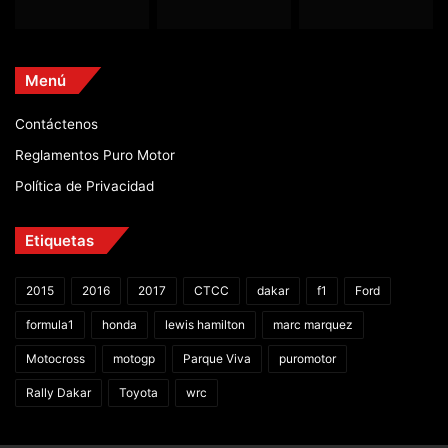
Menú
Contáctenos
Reglamentos Puro Motor
Política de Privacidad
Etiquetas
2015
2016
2017
CTCC
dakar
f1
Ford
formula1
honda
lewis hamilton
marc marquez
Motocross
motogp
Parque Viva
puromotor
Rally Dakar
Toyota
wrc