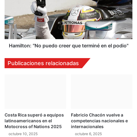
u
i
L
l
C
t
5
o
0
n
0
:
e
"
Hamilton: "No puedo creer que terminé en el podio"
n
N
u
o
Publicaciones relacionadas
n
p
S
u
u
e
p
d
e
o
r
c
G
r
T
e
Costa Rica superó a equipos
Fabricio Chacón vuelve a
d
e
latinoamericanos en el
competencias nacionales e
e
r
Motocross of Nations 2025
internacionales
c
q
octubre 10, 2025
octubre 6, 2025
a
u