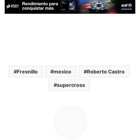
Fresnillo
mexico
Roberto Castro
supercross