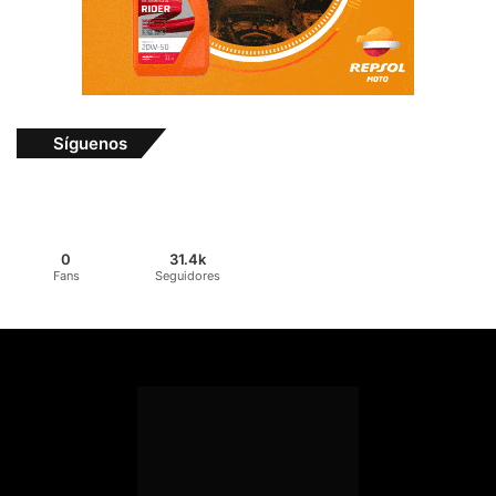
Síguenos
0
31.4k
Fans
Seguidores