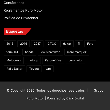
Contáctenos
Reglamentos Puro Motor
Política de Privacidad
Etiquetas
2015
2016
2017
CTCC
dakar
f1
Ford
formula1
honda
lewis hamilton
marc marquez
Motocross
motogp
Parque Viva
puromotor
Rally Dakar
Toyota
wrc
© Copyright 2026, Todos los derechos reservados |
Grupo
Puro Motor | Powered by
Click Digital