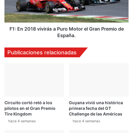
l
2
a
0
C
1
o
8
p
v
F1: En 2018 vivirás a Puro Motor el Gran Premio de
a
i
España.
S
v
ú
i
Publicaciones relacionadas
p
r
e
á
r
s
S
a
e
P
r
u
v
r
i
o
c
Circuito cortó retó a los
Guyana vivió una histórica
M
pilotos en el Gran Premio
primera fecha del GT
i
o
Tire Kingdom
Challenge de las Américas
o
t
d
hace 4 semanas
hace 4 semanas
o
e
r