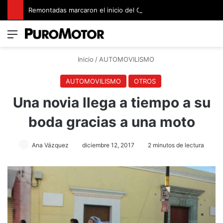
Remontadas marcaron el inicio del Campeonato de Invierno de Kartismo
Menú
Switch
B
Inicio
/
AUTOMOVILISMO
AUTOMOVILISMO
OTROS
Una novia llega a tiempo a su
boda gracias a una moto
Ana Vázquez
diciembre 12, 2017
2 minutos de lectura