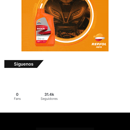
Síguenos
0
31.4k
Fans
Seguidores