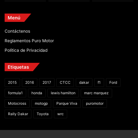
Menú
Contáctenos
Reglamentos Puro Motor
Política de Privacidad
Etiquetas
2015
2016
2017
CTCC
dakar
f1
Ford
formula1
honda
lewis hamilton
marc marquez
Motocross
motogp
Parque Viva
puromotor
Rally Dakar
Toyota
wrc