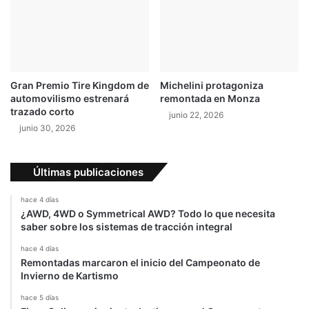
C
e
l
l
á
G
s
r
i
a
c
n
Gran Premio Tire Kingdom de
Michelini protagoniza
o
P
automovilismo estrenará
remontada en Monza
s
r
trazado corto
junio 22, 2026
C
e
junio 30, 2026
o
m
s
i
t
o
Últimas publicaciones
a
d
R
e
hace 4 días
i
E
¿AWD, 4WD o Symmetrical AWD? Todo lo que necesita
c
s
saber sobre los sistemas de tracción integral
a
p
a
hace 4 días
Remontadas marcaron el inicio del Campeonato de
ñ
Invierno de Kartismo
a
.
hace 5 días