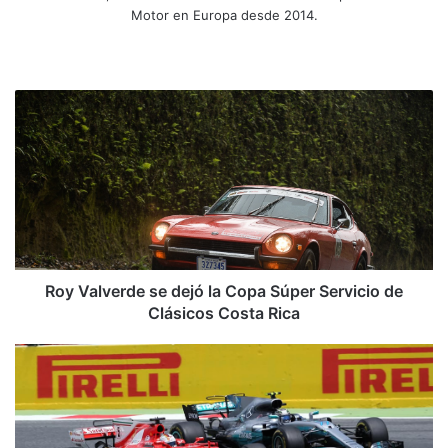
Motor en Europa desde 2014.
Siti
Fa
X
Yo
Ins
o
ce
uT
tag
we
bo
ub
ra
R
b
ok
e
m
o
y
V
a
l
v
e
r
d
Roy Valverde se dejó la Copa Súper Servicio de
e
Clásicos Costa Rica
s
e
F
d
1
e
:
j
E
ó
n