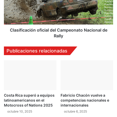
i
i
g
f
u
i
e
c
v
a
i
c
Clasificación oficial del Campeonato Nacional de
c
i
Rally
t
ó
o
n
Publicaciones relacionadas
r
o
i
f
a
i
h
c
i
i
s
a
t
l
o
d
r
Costa Rica superó a equipos
Fabricio Chacón vuelve a
e
latinoamericanos en el
competencias nacionales e
i
l
Motocross of Nations 2025
internacionales
c
C
a
octubre 10, 2025
octubre 6, 2025
a
e