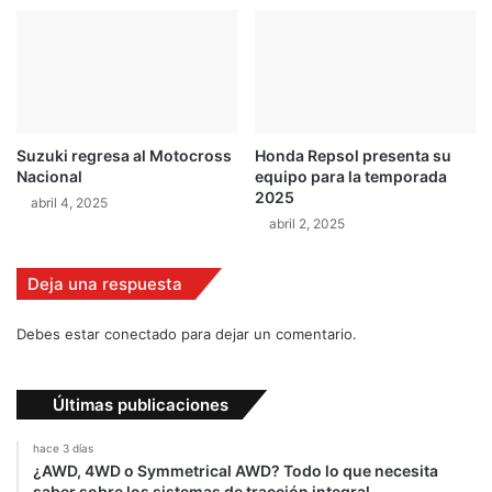
m
n
p
e
e
l
o
W
n
T
a
C
t
Suzuki regresa al Motocross
Honda Repsol presenta su
C
o
Nacional
equipo para la temporada
N
2025
abril 4, 2025
a
abril 2, 2025
c
i
o
Deja una respuesta
n
a
Debes estar conectado para dejar un comentario.
l
d
e
Últimas publicaciones
R
a
hace 3 días
l
¿AWD, 4WD o Symmetrical AWD? Todo lo que necesita
l
saber sobre los sistemas de tracción integral