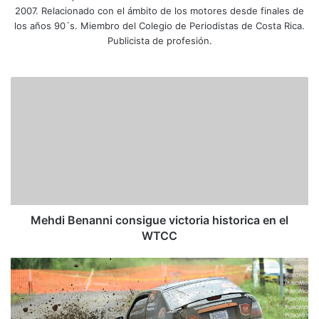
2007. Relacionado con el ámbito de los motores desde finales de
los años 90´s. Miembro del Colegio de Periodistas de Costa Rica.
Publicista de profesión.
M
e
h
d
i
B
e
n
a
n
Mehdi Benanni consigue victoria historica en el
n
WTCC
i
c
C
o
l
n
a
s
s