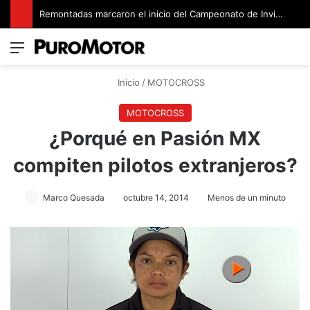
Remontadas marcaron el inicio del Campeonato de Invierno de Kartismo
Menú
Switch
B
Inicio
/
MOTOCROSS
MOTOCROSS
¿Porqué en Pasión MX
compiten pilotos extranjeros?
Marco Quesada
octubre 14, 2014
Menos de un minuto