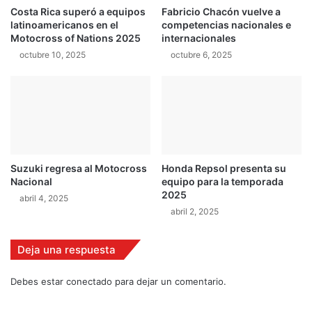
Costa Rica superó a equipos
Fabricio Chacón vuelve a
0
n
latinoamericanos en el
competencias nacionales e
1
c
Motocross of Nations 2025
internacionales
8
i
octubre 10, 2025
octubre 6, 2025
a
f
e
m
e
n
i
n
Suzuki regresa al Motocross
Honda Repsol presenta su
a
Nacional
equipo para la temporada
2025
abril 4, 2025
abril 2, 2025
Deja una respuesta
Debes estar conectado para dejar un comentario.