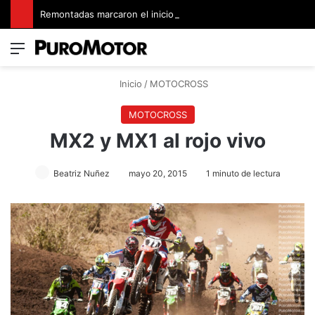
Remontadas marcaron el inicio del Campeonato de Invierno de Kartismo
Menú
Switch
B
Inicio
/
MOTOCROSS
MOTOCROSS
MX2 y MX1 al rojo vivo
Beatriz Nuñez
mayo 20, 2015
1 minuto de lectura