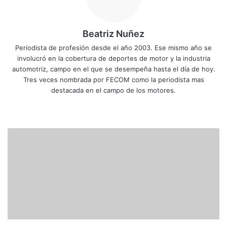
Beatriz Nuñez
Periodista de profesión desde el año 2003. Ese mismo año se
involucró en la cobertura de deportes de motor y la industria
automotriz, campo en el que se desempeña hasta el día de hoy.
Tres veces nombrada por FECOM como la periodista mas
destacada en el campo de los motores.
Siti
Fa
X
Yo
Ins
o
ce
uT
tag
we
bo
ub
ra
H
b
ok
e
m
a
m
i
l
t
o
n
y