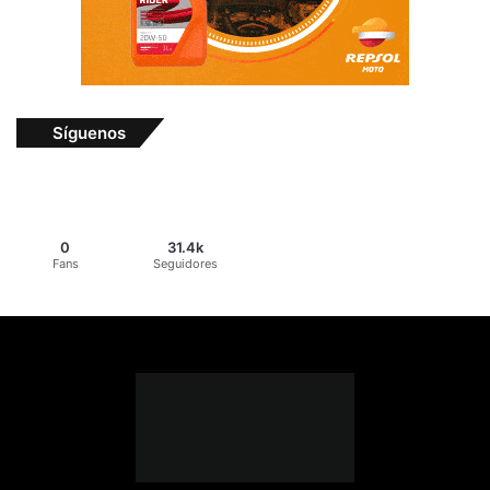
Síguenos
0
31.4k
Fans
Seguidores