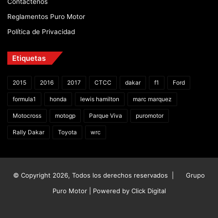
Contáctenos
Reglamentos Puro Motor
Política de Privacidad
Etiquetas
2015
2016
2017
CTCC
dakar
f1
Ford
formula1
honda
lewis hamilton
marc marquez
Motocross
motogp
Parque Viva
puromotor
Rally Dakar
Toyota
wrc
© Copyright 2026, Todos los derechos reservados |
Grupo
Puro Motor | Powered by
Click Digital
Facebook
X
YouTube
Instagram
TikTok