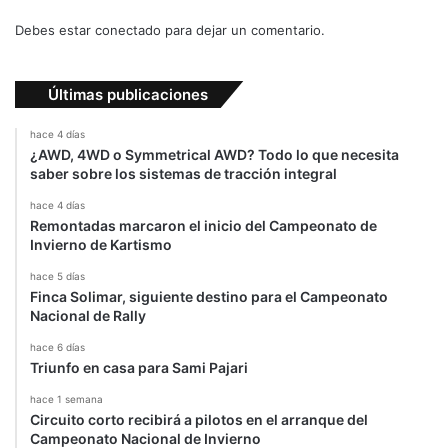
e
Debes estar conectado para dejar un comentario.
r
e
n
Últimas publicaciones
t
e
hace 4 días
¿AWD, 4WD o Symmetrical AWD? Todo lo que necesita
saber sobre los sistemas de tracción integral
hace 4 días
Remontadas marcaron el inicio del Campeonato de
Invierno de Kartismo
hace 5 días
Finca Solimar, siguiente destino para el Campeonato
Nacional de Rally
hace 6 días
Triunfo en casa para Sami Pajari
hace 1 semana
Circuito corto recibirá a pilotos en el arranque del
Campeonato Nacional de Invierno