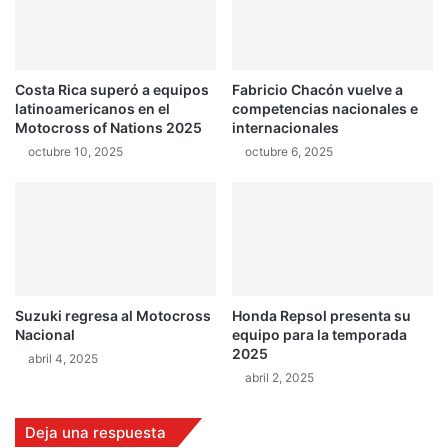
E
s
p
a
r
Costa Rica superó a equipos
Fabricio Chacón vuelve a
a
latinoamericanos en el
competencias nacionales e
T
Motocross of Nations 2025
internacionales
a
octubre 10, 2025
octubre 6, 2025
i
l
a
n
d
i
a
e
Suzuki regresa al Motocross
Honda Repsol presenta su
s
Nacional
equipo para la temporada
m
2025
abril 4, 2025
u
abril 2, 2025
y
d
i
Deja una respuesta
f