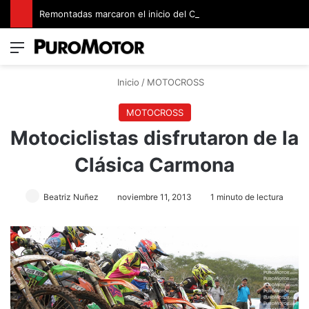
Remontadas marcaron el inicio del Campeonato de Invierno de Kartismo
Menú
Switch
B
Inicio
/
MOTOCROSS
MOTOCROSS
Motociclistas disfrutaron de la
Clásica Carmona
Beatriz Nuñez
noviembre 11, 2013
1 minuto de lectura