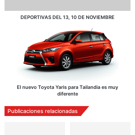
V
A
S
DEPORTIVAS DEL 13, 10 DE NOVIEMBRE
D
E
E
L
l
1
n
3
u
,
e
1
v
0
o
D
T
E
o
N
y
El nuevo Toyota Yaris para Tailandia es muy
O
o
diferente
V
t
I
a
Publicaciones relacionadas
E
Y
M
a
B
r
R
i