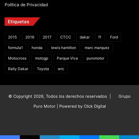
Política de Privacidad
Etiquetas
2015
2016
2017
CTCC
dakar
f1
Ford
formula1
honda
lewis hamilton
marc marquez
Motocross
motogp
Parque Viva
puromotor
Rally Dakar
Toyota
wrc
© Copyright 2026, Todos los derechos reservados |
Grupo
Puro Motor | Powered by
Click Digital
Facebook
X
YouTube
Instagram
TikTok