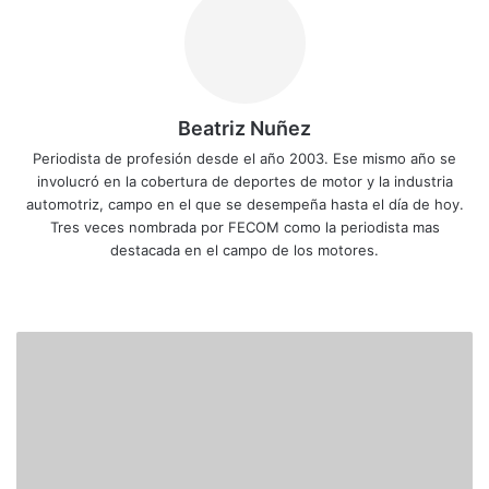
Beatriz Nuñez
Periodista de profesión desde el año 2003. Ese mismo año se
involucró en la cobertura de deportes de motor y la industria
automotriz, campo en el que se desempeña hasta el día de hoy.
Tres veces nombrada por FECOM como la periodista mas
destacada en el campo de los motores.
Siti
Fa
X
Yo
Ins
o
ce
uT
tag
we
bo
ub
ra
D
b
ok
e
m
E
P
O
R
T
I