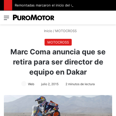
Remontadas marcaron el inicio del Campeonato de Invierno de Kartismo
Menú
Switch
B
Inicio
/
MOTOCROSS
MOTOCROSS
Marc Coma anuncia que se
retira para ser director de
equipo en Dakar
Web
julio 2, 2015
2 minutos de lectura