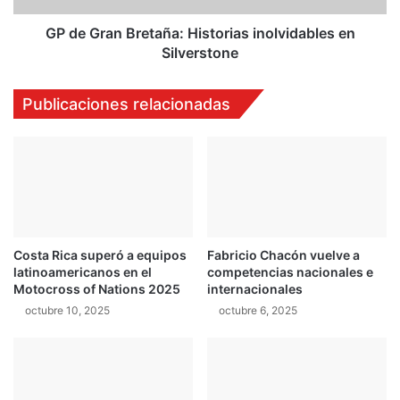
i
B
a
r
GP de Gran Bretaña: Historias inolvidables en
d
e
Silverstone
o
t
p
a
Publicaciones relacionadas
a
ñ
r
a
a
:
c
H
o
i
m
s
b
t
a
o
t
Costa Rica superó a equipos
Fabricio Chacón vuelve a
r
latinoamericanos en el
competencias nacionales e
i
i
Motocross of Nations 2025
internacionales
r
a
e
octubre 10, 2025
octubre 6, 2025
s
l
i
r
n
o
o
b
l