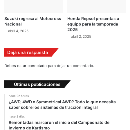
o
v
d
i
e
d
Suzuki regresa al Motocross
Honda Repsol presenta su
a
a
Nacional
equipo para la temporada
u
b
2025
abril 4, 2025
t
l
abril 2, 2025
o
e
s
s
e
Deja una respuesta
n
S
Debes estar conectado para dejar un comentario.
i
l
v
Últimas publicaciones
e
r
hace 22 horas
s
¿AWD, 4WD o Symmetrical AWD? Todo lo que necesita
t
saber sobre los sistemas de tracción integral
o
hace 2 días
n
Remontadas marcaron el inicio del Campeonato de
e
Invierno de Kartismo