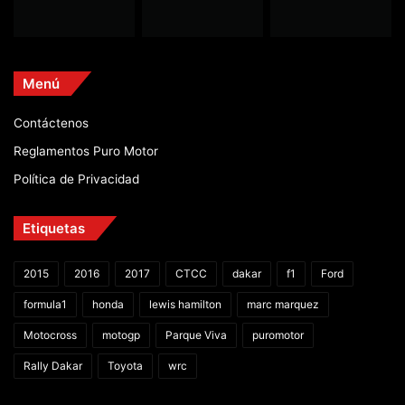
Menú
Contáctenos
Reglamentos Puro Motor
Política de Privacidad
Etiquetas
2015
2016
2017
CTCC
dakar
f1
Ford
formula1
honda
lewis hamilton
marc marquez
Motocross
motogp
Parque Viva
puromotor
Rally Dakar
Toyota
wrc