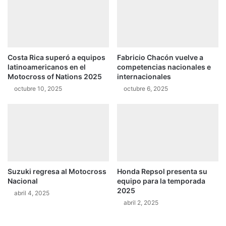
e
o
d
s
i
r
o
i
s
t
Costa Rica superó a equipos
Fabricio Chacón vuelve a
i
m
latinoamericanos en el
competencias nacionales e
g
o
Motocross of Nations 2025
internacionales
l
p
octubre 10, 2025
octubre 6, 2025
o
a
d
r
e
a
s
a
e
n
r
d
l
a
a
r
Suzuki regresa al Motocross
Honda Repsol presenta su
f
e
Nacional
equipo para la temporada
a
n
2025
abril 4, 2025
v
l
abril 2, 2025
o
a
r
p