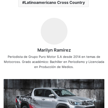
Latinoamericano Cross Country
Marilyn Ramírez
Periodista de Grupo Puro Motor S.A desde 2014 en temas de
Motocross. Grado académico: Bachiller en Periodismo y Licenciada
en Producción de Medios.
T
o
y
o
t
a