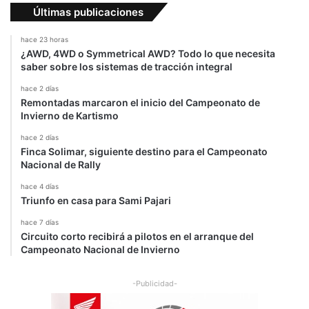
i
u
Últimas publicaciones
t
n
a
t
hace 23 horas
a
¿AWD, 4WD o Symmetrical AWD? Todo lo que necesita
"
saber sobre los sistemas de tracción integral
hace 2 días
Remontadas marcaron el inicio del Campeonato de
Invierno de Kartismo
hace 2 días
Finca Solimar, siguiente destino para el Campeonato
Nacional de Rally
hace 4 días
Triunfo en casa para Sami Pajari
hace 7 días
Circuito corto recibirá a pilotos en el arranque del
Campeonato Nacional de Invierno
-Publicidad-