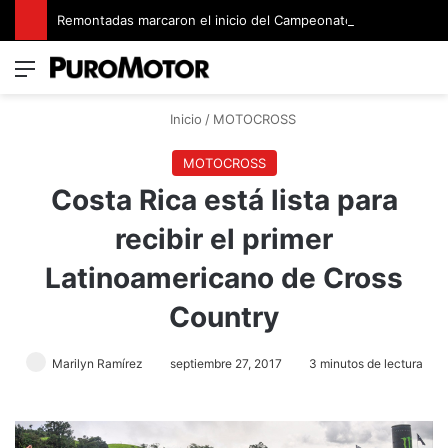
Remontadas marcaron el inicio del Campeonato de Invierno de Kartismo
Menú
Switch
B
Inicio
/
MOTOCROSS
MOTOCROSS
Costa Rica está lista para
recibir el primer
Latinoamericano de Cross
Country
Marilyn Ramírez
septiembre 27, 2017
3 minutos de lectura