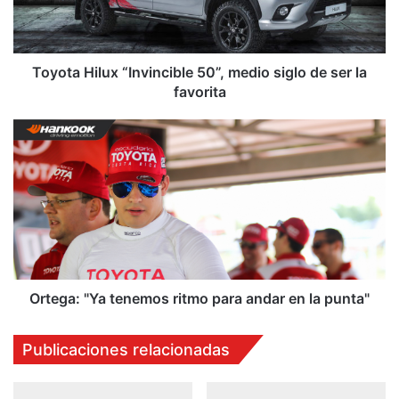
H
i
l
u
Toyota Hilux “Invincible 50”, medio siglo de ser la
x
favorita
“
I
O
n
r
v
t
i
e
n
g
c
a
i
:
b
"
l
Y
e
a
Ortega: "Ya tenemos ritmo para andar en la punta"
5
t
0
e
Publicaciones relacionadas
”
n
,
e
m
m