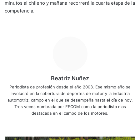
minutos al chileno y mañana recorrerá la cuarta etapa de la
competencia.
Beatriz Nuñez
Periodista de profesión desde el año 2003. Ese mismo año se
involucró en la cobertura de deportes de motor y la industria
automotriz, campo en el que se desempeña hasta el día de hoy.
Tres veces nombrada por FECOM como la periodista mas
destacada en el campo de los motores.
Siti
Fa
X
Yo
Ins
o
ce
uT
tag
we
bo
ub
ra
M