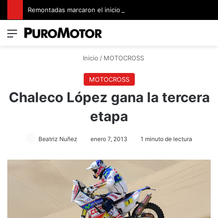
Remontadas marcaron el inicio del Campeonato de Invierno de Kartismo
Menú
Switch
B
Inicio
/
MOTOCROSS
MOTOCROSS
Chaleco López gana la tercera
etapa
Beatriz Nuñez
enero 7, 2013
1 minuto de lectura