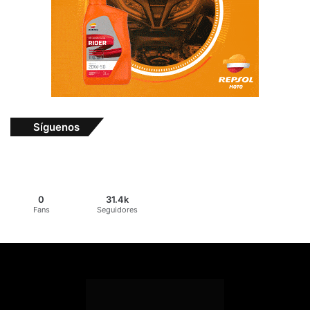
Síguenos
0
31.4k
Fans
Seguidores