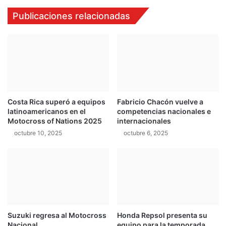
r
c
Publicaciones relacionadas
á
o
e
n
l
f
W
i
i
r
n
m
t
a
e
s
Costa Rica superó a equipos
Fabricio Chacón vuelve a
r
u
latinoamericanos en el
competencias nacionales e
T
r
Motocross of Nations 2025
internacionales
o
e
octubre 10, 2025
octubre 6, 2025
u
c
r
o
r
r
i
d
o
Suzuki regresa al Motocross
Honda Repsol presenta su
Nacional
equipo para la temporada