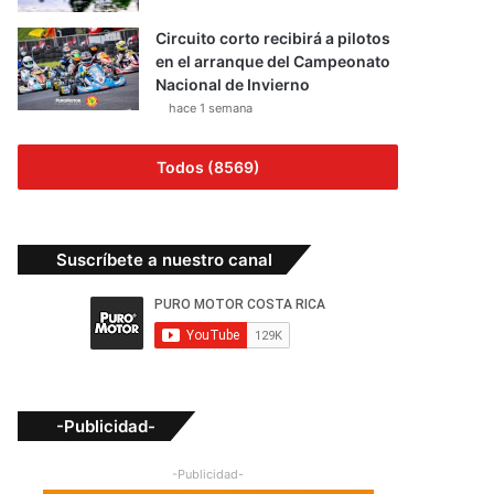
Circuito corto recibirá a pilotos
en el arranque del Campeonato
Nacional de Invierno
hace 1 semana
Todos (8569)
Suscríbete a nuestro canal
-Publicidad-
-Publicidad-