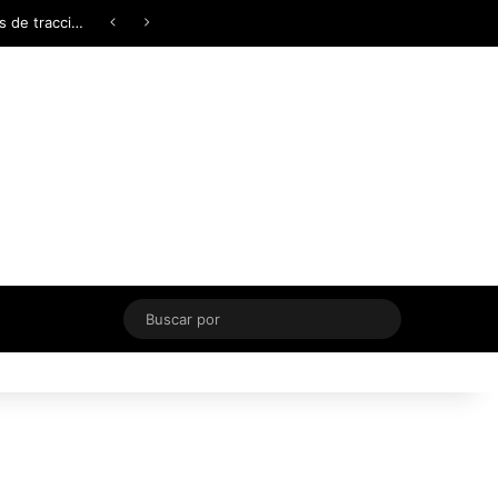
Facebook
X
YouTube
Instagram
TikTok
Acceso
Switch skin
Buscar
por