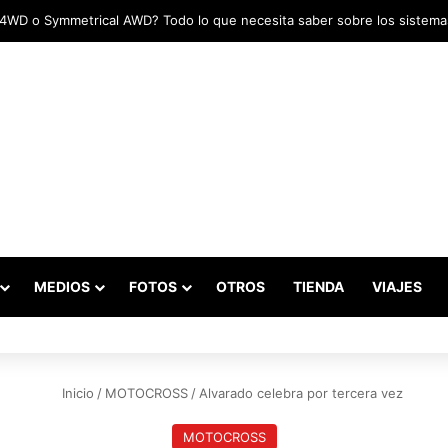
adas marcaron el inicio del Campeonato de Invierno de Kartismo
MEDIOS
FOTOS
OTROS
TIENDA
VIAJES
Inicio
/
MOTOCROSS
/
Alvarado celebra por tercera vez
MOTOCROSS