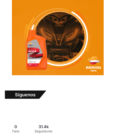
Síguenos
0
31.4k
Fans
Seguidores