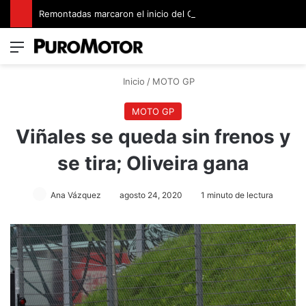
Remontadas marcaron el inicio del Campeonato de Invierno de Kartismo
Menú
Switch
B
Inicio
/
MOTO GP
MOTO GP
Viñales se queda sin frenos y
se tira; Oliveira gana
Ana Vázquez
agosto 24, 2020
1 minuto de lectura