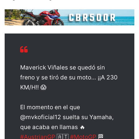
Maverick Viñales se quedó sin
freno y se tiró de su moto… ¡¡A 230
KM/H!! 😱
El momento en el que
@mvkoficial12 suelta su Yamaha,
que acaba en llamas 🔥
#AustrianGP
🇦🇹
#MotoGP
🏁