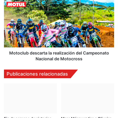
Motoclub
descarta
la
realización
del
Campeonato
Nacional
de
Motocross
Motoclub descarta la realización del Campeonato
Nacional de Motocross
Publicaciones relacionadas