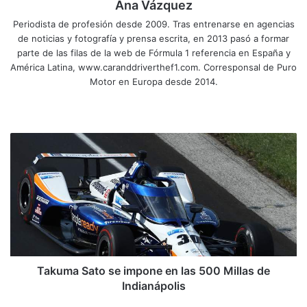
Ana Vázquez
Periodista de profesión desde 2009. Tras entrenarse en agencias
de noticias y fotografía y prensa escrita, en 2013 pasó a formar
parte de las filas de la web de Fórmula 1 referencia en España y
América Latina, www.caranddriverthef1.com. Corresponsal de Puro
Motor en Europa desde 2014.
Sitio
Facebook
X
YouTube
Instagram
web
Takuma
Sato
se
impone
en
las
500
Millas
de
Indianápolis
Takuma Sato se impone en las 500 Millas de
Indianápolis