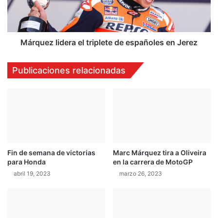
e
e
z
l
l
T
i
e
d
Márquez lidera el triplete de españoles en Jerez
a
e
m
r
Publicaciones relacionadas
C
a
M
e
X
l
S
t
u
r
z
i
u
p
k
l
Fin de semana de victorias
Marc Márquez tira a Oliveira
i
e
para Honda
en la carrera de MotoGP
C
t
a
abril 19, 2023
marzo 26, 2023
e
s
d
t
e
r
e
o
s