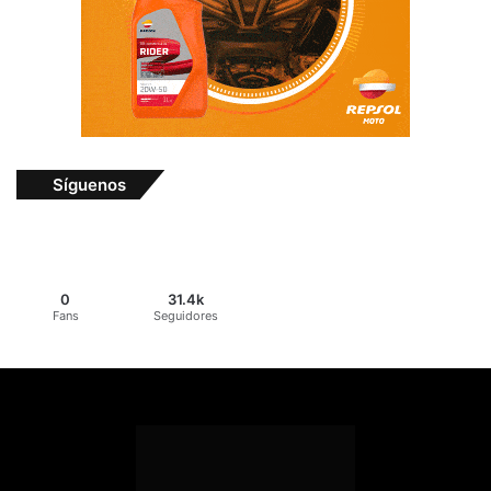
Síguenos
0
31.4k
Fans
Seguidores