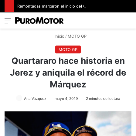
Remontadas marcaron el inicio del Campeonato de Invierno de Kartismo
Menú
Switch
B
Inicio
/
MOTO GP
MOTO GP
Quartararo hace historia en
Jerez y aniquila el récord de
Márquez
Ana Vázquez
mayo 4, 2019
2 minutos de lectura