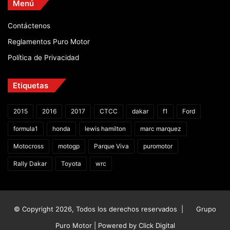
Menú
Contáctenos
Reglamentos Puro Motor
Política de Privacidad
Etiquetas
2015
2016
2017
CTCC
dakar
f1
Ford
formula1
honda
lewis hamilton
marc marquez
Motocross
motogp
Parque Viva
puromotor
Rally Dakar
Toyota
wrc
© Copyright 2026, Todos los derechos reservados |
Grupo
Puro Motor | Powered by
Click Digital