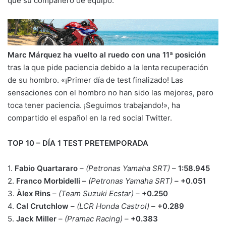
que su compañero de equipo.
Marc Márquez ha vuelto al ruedo con una 11ª posición
tras la que pide paciencia debido a la lenta recuperación
de su hombro. «¡Primer día de test finalizado! Las
sensaciones con el hombro no han sido las mejores, pero
toca tener paciencia. ¡Seguimos trabajando!», ha
compartido el español en la red social Twitter.
TOP 10 – DÍA 1 TEST PRETEMPORADA
1.
Fabio Quartararo
–
(Petronas Yamaha SRT)
–
1:58.945
2.
Franco Morbidelli
–
(Petronas Yamaha SRT)
–
+0.051
3.
Àlex Rins
–
(Team Suzuki Ecstar)
–
+0.250
4.
Cal Crutchlow
–
(LCR Honda Castrol)
–
+0.289
5.
Jack Miller
–
(Pramac Racing)
–
+0.383