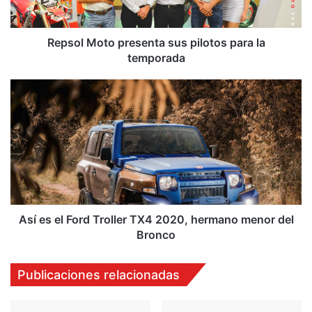
temporada
Repsol Moto presenta sus pilotos para la
temporada
Así
es
el
Ford
Troller
TX4
2020,
hermano
menor
del
Así es el Ford Troller TX4 2020, hermano menor del
Bronco
Bronco
Publicaciones relacionadas