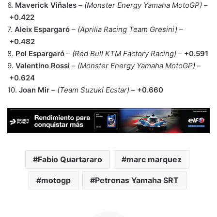
6.
Maverick Viñales
–
(Monster Energy Yamaha MotoGP)
–
+0.422
7.
Aleix Espargaró
–
(Aprilia Racing Team Gresini)
–
+0.482
8.
Pol Espargaró
–
(Red Bull KTM Factory Racing)
–
+0.591
9.
Valentino Rossi
–
(Monster Energy Yamaha MotoGP)
–
+0.624
10.
Joan Mir
–
(Team Suzuki Ecstar)
–
+0.660
Fabio Quartararo
marc marquez
motogp
Petronas Yamaha SRT