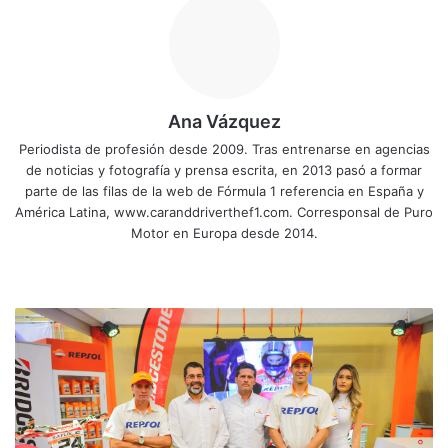
Ana Vázquez
Periodista de profesión desde 2009. Tras entrenarse en agencias
de noticias y fotografía y prensa escrita, en 2013 pasó a formar
parte de las filas de la web de Fórmula 1 referencia en España y
América Latina, www.caranddriverthef1.com. Corresponsal de Puro
Motor en Europa desde 2014.
Sitio
Facebook
X
YouTube
Instagram
web
Repsol
Moto
presenta
sus
pilotos
para
la