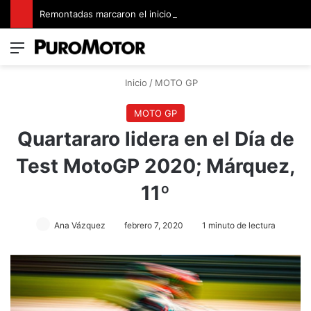
Remontadas marcaron el inicio del Campeonato de Invierno de Kartismo
Menú
Switch
B
Inicio
/
MOTO GP
MOTO GP
Quartararo lidera en el Día de
Test MotoGP 2020; Márquez,
11º
Ana Vázquez
febrero 7, 2020
1 minuto de lectura