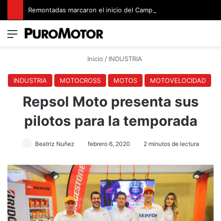
Remontadas marcaron el inicio del Campeonato de Invierno de Kartismo
Menú
Switch
B
Inicio
/
INDUSTRIA
INDUSTRIA
MOTOCROSS
MOTOS
MOTOVELOCIDAD
Repsol Moto presenta sus
pilotos para la temporada
Beatriz Nuñez
febrero 6, 2020
2 minutos de lectura