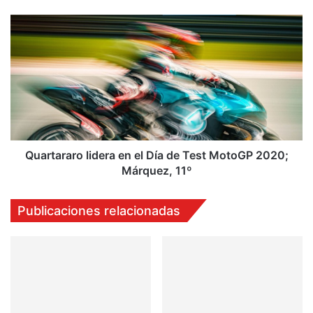
Quartararo
lidera
en
el
Día
de
Test
MotoGP
2020;
Márquez,
Quartararo lidera en el Día de Test MotoGP 2020;
11º
Márquez, 11º
Publicaciones relacionadas