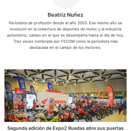
Beatriz Nuñez
Periodista de profesión desde el año 2003. Ese mismo año se
involucró en la cobertura de deportes de motor y la industria
automotriz, campo en el que se desempeña hasta el día de hoy.
Tres veces nombrada por FECOM como la periodista mas
destacada en el campo de los motores.
Sitio
Facebook
X
YouTube
Instagram
web
Segunda
edición
de
Expo2
Ruedas
abre
sus
puertas
Segunda edición de Expo2 Ruedas abre sus puertas