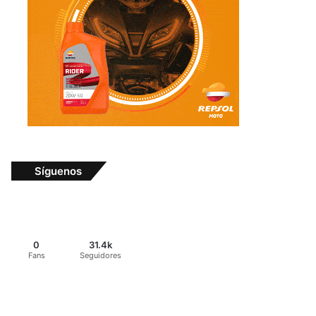
Síguenos
0
31.4k
Fans
Seguidores