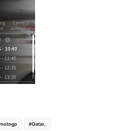
motogp
Qatar,