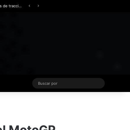
Facebook
X
YouTube
Instagram
TikTok
Acceso
Switch skin
Buscar
por
el MotoGP