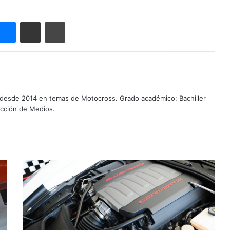
Messenger
Compartir por correo electrónico
Imprimir
 desde 2014 en temas de Motocross. Grado académico: Bachiller
ucción de Medios.
P
r
e
m
i
o
p