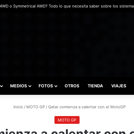
adas marcaron el inicio del Campeonato de Invierno de Kartismo
MEDIOS
FOTOS
OTROS
TIENDA
VIAJES
Inicio
/
MOTO GP
/
Qatar comienza a calentar con el MotoGP
MOTO GP
ienza a calentar con 