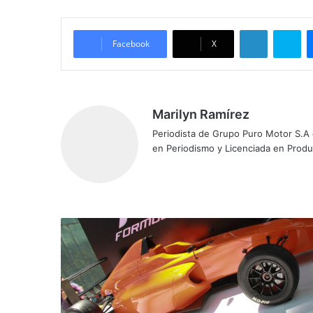
LinkedIn
Skype
Facebook
X
Marilyn Ramírez
Periodista de Grupo Puro Motor S.A
en Periodismo y Licenciada en Prod
S
e
a
n
u
n
c