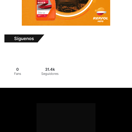
Síguenos
0
31.4k
Fans
Seguidores