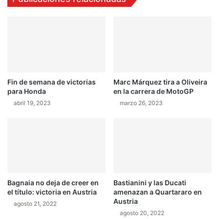
e
r
n
e
s
c
o
o
l
n
i
o
t
c
a
Fin de semana de victorias
Marc Márquez tira a Oliveira
i
r
para Honda
en la carrera de MotoGP
m
i
i
o
abril 19, 2023
marzo 26, 2023
e
t
n
r
t
a
o
s
s
e
l
s
Bagnaia no deja de creer en
Bastianini y las Ducati
e
el título: victoria en Austria
amenazan a Quartararo en
g
Austria
agosto 21, 2022
u
agosto 20, 2022
n