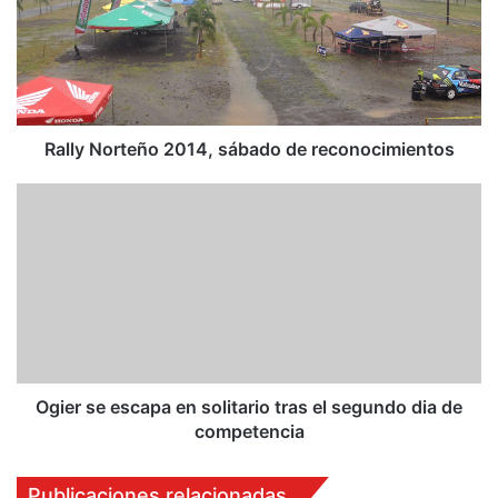
l
y
N
o
r
t
e
Rally Norteño 2014, sábado de reconocimientos
ñ
o
O
2
g
0
i
1
e
4
r
,
s
s
e
á
e
b
s
a
c
Ogier se escapa en solitario tras el segundo dia de
d
a
competencia
o
p
d
a
Publicaciones relacionadas
e