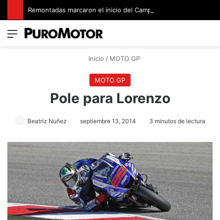
Remontadas marcaron el inicio del Campeonato de Invierno de Kartismo
Menú
Switch
B
Inicio
/
MOTO GP
MOTO GP
Pole para Lorenzo
Beatriz Nuñez
septiembre 13, 2014
3 minutos de lectura