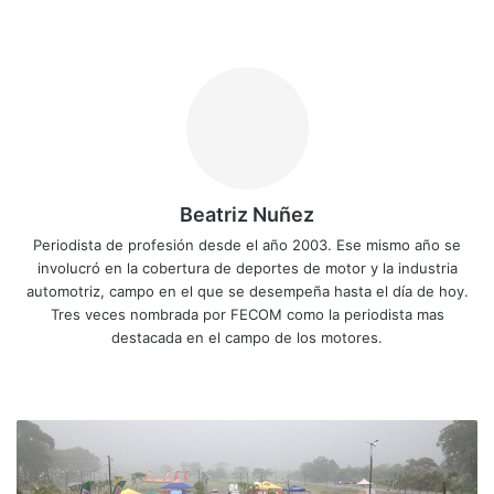
Beatriz Nuñez
Periodista de profesión desde el año 2003. Ese mismo año se
involucró en la cobertura de deportes de motor y la industria
automotriz, campo en el que se desempeña hasta el día de hoy.
Tres veces nombrada por FECOM como la periodista mas
destacada en el campo de los motores.
Siti
Fa
X
Yo
Ins
o
ce
uT
tag
we
bo
ub
ra
R
b
ok
e
m
a
l