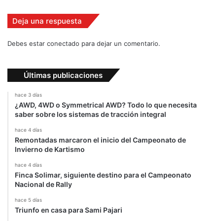
d
o
Deja una respuesta
d
i
Debes estar conectado para dejar un comentario.
a
d
e
Últimas publicaciones
c
o
hace 3 días
m
¿AWD, 4WD o Symmetrical AWD? Todo lo que necesita
p
saber sobre los sistemas de tracción integral
e
hace 4 días
t
Remontadas marcaron el inicio del Campeonato de
e
Invierno de Kartismo
n
c
hace 4 días
i
Finca Solimar, siguiente destino para el Campeonato
a
Nacional de Rally
hace 5 días
Triunfo en casa para Sami Pajari