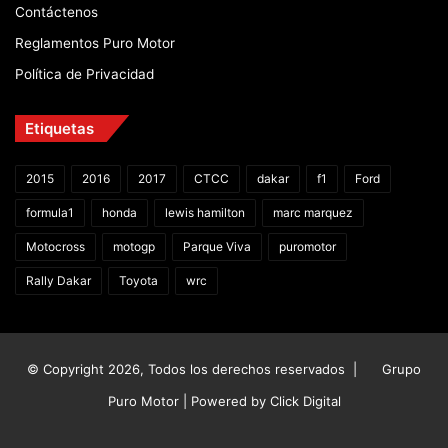
Contáctenos
Reglamentos Puro Motor
Política de Privacidad
Etiquetas
2015
2016
2017
CTCC
dakar
f1
Ford
formula1
honda
lewis hamilton
marc marquez
Motocross
motogp
Parque Viva
puromotor
Rally Dakar
Toyota
wrc
© Copyright 2026, Todos los derechos reservados |
Grupo
Puro Motor | Powered by
Click Digital