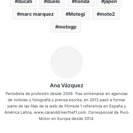
ducati
duelo
honda
japon
marc marquez
Motegi
moto2
motogp
Ana Vázquez
Periodista de profesión desde 2009. Tras entrenarse en agencias
de noticias y fotografía y prensa escrita, en 2013 pasó a formar
parte de las filas de la web de Fórmula 1 referencia en España y
América Latina, www.caranddriverthef1.com. Corresponsal de Puro
Motor en Europa desde 2014.
Siti
Fa
X
Yo
Ins