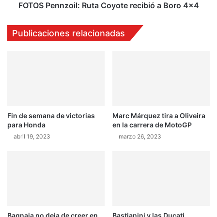
M
z
FOTOS Pennzoil: Ruta Coyote recibió a Boro 4x4
á
o
r
i
Publicaciones relacionadas
q
l
u
:
e
R
z
u
s
t
o
a
b
C
r
o
Fin de semana de victorias
Marc Márquez tira a Oliveira
e
y
para Honda
en la carrera de MotoGP
D
o
o
abril 19, 2023
marzo 26, 2023
t
v
e
i
r
z
e
i
c
o
i
s
b
o
i
Bagnaia no deja de creer en
Bastianini y las Ducati