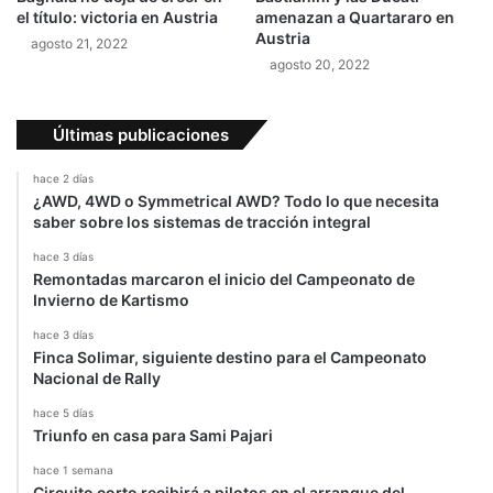
ó
el título: victoria en Austria
amenazan a Quartararo en
a
Austria
agosto 21, 2022
B
agosto 20, 2022
o
r
o
Últimas publicaciones
4
x
hace 2 días
4
¿AWD, 4WD o Symmetrical AWD? Todo lo que necesita
saber sobre los sistemas de tracción integral
hace 3 días
Remontadas marcaron el inicio del Campeonato de
Invierno de Kartismo
hace 3 días
Finca Solimar, siguiente destino para el Campeonato
Nacional de Rally
hace 5 días
Triunfo en casa para Sami Pajari
hace 1 semana
Circuito corto recibirá a pilotos en el arranque del