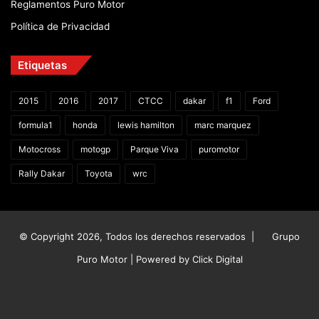
Reglamentos Puro Motor
Política de Privacidad
Etiquetas
2015
2016
2017
CTCC
dakar
f1
Ford
formula1
honda
lewis hamilton
marc marquez
Motocross
motogp
Parque Viva
puromotor
Rally Dakar
Toyota
wrc
© Copyright 2026, Todos los derechos reservados |
Grupo
Puro Motor | Powered by
Click Digital
Facebook
X
YouTube
Instagram
TikTok