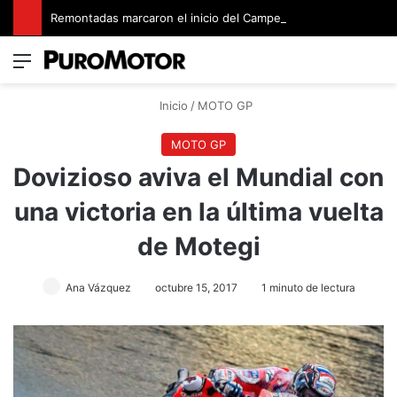
Remontadas marcaron el inicio del Campeonato de Invierno de Kartismo
Menú
Switch
B
Inicio
/
MOTO GP
MOTO GP
Dovizioso aviva el Mundial con
una victoria en la última vuelta
de Motegi
Ana Vázquez
octubre 15, 2017
1 minuto de lectura