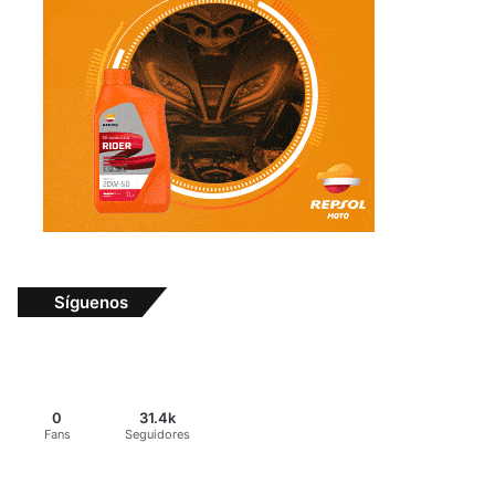
Síguenos
0
31.4k
Fans
Seguidores