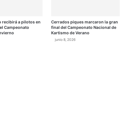
s
t
e
 recibirá a pilotos en
Cerrados piques marcaron la gran
a
del Campeonato
final del Campeonato Nacional de
ñ
nvierno
Kartismo de Verano
o
junio 8, 2026
s
o
n
m
o
t
o
c
i
c
l
i
s
t
a