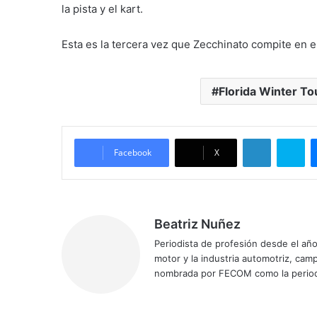
la pista y el kart.
Esta es la tercera vez que Zecchinato compite en e
Florida Winter To
LinkedIn
Skype
Facebook
X
Beatriz Nuñez
Periodista de profesión desde el añ
motor y la industria automotriz, ca
nombrada por FECOM como la period
Siti
Fa
X
Yo
Ins
o
ce
uT
tag