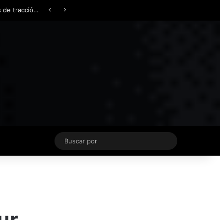
Facebook
X
YouTube
Instagram
TikTok
Acceso
Switch skin
Buscar
por
ur