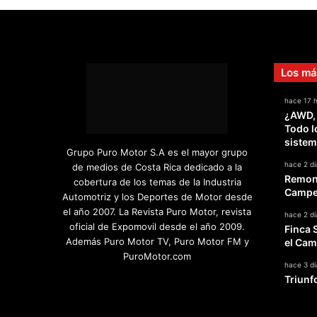
d
e
s
e
m
Los má
a
n
hace 17 
a
¿AWD,
e
Todo l
n
sistem
Grupo Puro Motor S.A es el mayor grupo
M
hace 2 dí
de medios de Costa Rica dedicado a la
i
Remont
cobertura de los temas de la Industria
a
Campeo
Automotriz y los Deportes de Motor desde
m
el año 2007. La Revista Puro Motor, revista
i
hace 2 dí
oficial de Expomovil desde el año 2009.
Finca 
Además Puro Motor TV, Puro Motor FM y
el Cam
PuroMotor.com
hace 3 dí
Triunf
Facebook
X
YouTube
Instagram
TikTok