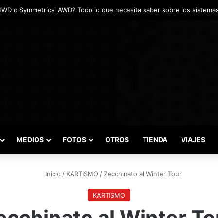
das marcaron el inicio del Campeonato de Invierno de Kartismo
MEDIOS
FOTOS
OTROS
TIENDA
VIAJES
Inicio
/
KARTISMO
/
Zecchinato al Winter Tour
KARTISMO
ecchinato al Winter To