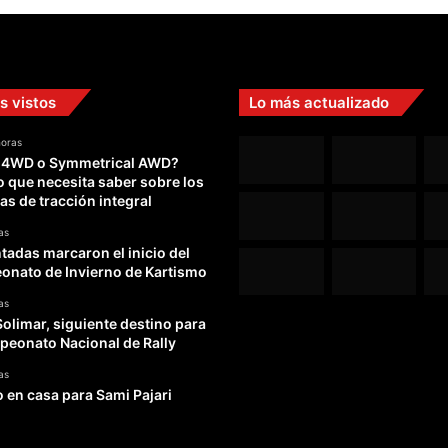
s
s vistos
Lo más actualizado
horas
 4WD o Symmetrical AWD?
o que necesita saber sobre los
as de tracción integral
as
adas marcaron el inicio del
nato de Invierno de Kartismo
as
Solimar, siguiente destino para
peonato Nacional de Rally
as
o en casa para Sami Pajari