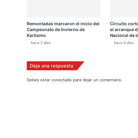
o
n
e
Remontadas marcaron el inicio del
Circuito corto
n
Campeonato de Invierno de
el arranque 
e
Kartismo
Nacional de I
r
hace 2 días
hace 6 días
g
í
a
s
Deja una respuesta
o
l
Debes estar conectado para dejar un comentario.
a
r
e
s
t
e
f
i
n