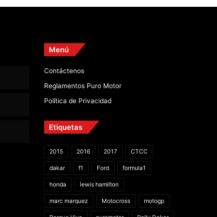
Menú
Contáctenos
Reglamentos Puro Motor
Política de Privacidad
Etiquetas
2015
2016
2017
CTCC
dakar
f1
Ford
formula1
honda
lewis hamilton
marc marquez
Motocross
motogp