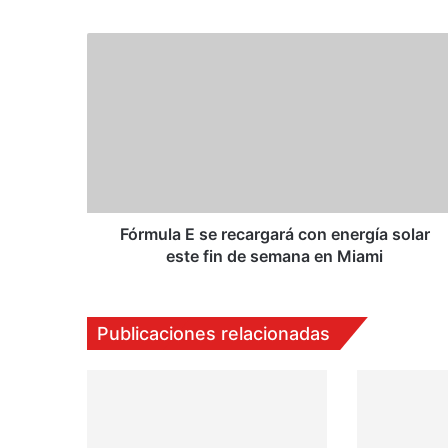
we
bo
ub
ra
b
ok
e
m
F
ó
r
m
u
l
a
E
s
e
Fórmula E se recargará con energía solar
r
este fin de semana en Miami
e
c
a
Publicaciones relacionadas
r
g
a
r
á
c