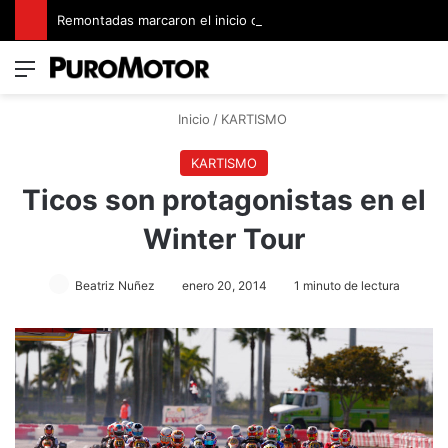
Remontadas marcaron el inicio del Campeonato de Invierno de Kartismo
Menú
Switch
B
Inicio
/
KARTISMO
KARTISMO
Ticos son protagonistas en el
Winter Tour
Beatriz Nuñez
enero 20, 2014
1 minuto de lectura