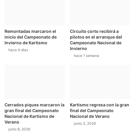
W
1
R
4
C
d
e
Remontadas marcaron el
Circuito corto recibirá a
M
inicio del Campeonato de
pilotos en el arranque del
o
Invierno de Kartismo
Campeonato Nacional de
n
Invierno
hace 4 días
t
hace 1 semana
e
C
a
r
l
o
Cerrados piques marcaron la
Kartismo regresa con la gran
gran final del Campeonato
final del Campeonato
Nacional de Kartismo de
Nacional de Verano
Verano
junio 3, 2026
junio 8, 2026