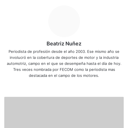
Beatriz Nuñez
Periodista de profesión desde el año 2003. Ese mismo año se
involucró en la cobertura de deportes de motor y la industria
automotriz, campo en el que se desempeña hasta el día de hoy.
Tres veces nombrada por FECOM como la periodista mas
destacada en el campo de los motores.
Siti
Fa
X
Yo
Ins
o
ce
uT
tag
we
bo
ub
ra
D
b
ok
e
m
E
P
O
R