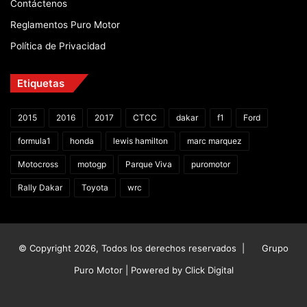
Contáctenos
Reglamentos Puro Motor
Política de Privacidad
Etiquetas
2015
2016
2017
CTCC
dakar
f1
Ford
formula1
honda
lewis hamilton
marc marquez
Motocross
motogp
Parque Viva
puromotor
Rally Dakar
Toyota
wrc
© Copyright 2026, Todos los derechos reservados |
Grupo
Puro Motor | Powered by
Click Digital
Facebook
X
YouTube
Instagram
TikTok