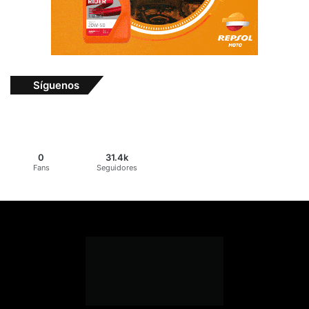
Síguenos
0
31.4k
Fans
Seguidores