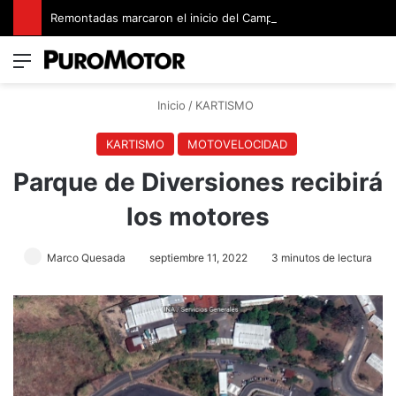
Remontadas marcaron el inicio del Campeonato de Invierno de Kartismo
Menú
Switch
B
Inicio
/
KARTISMO
KARTISMO
MOTOVELOCIDAD
Parque de Diversiones recibirá
los motores
Marco Quesada
septiembre 11, 2022
3 minutos de lectura