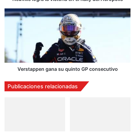
Verstappen
gana
su
quinto
GP
consecutivo
Verstappen gana su quinto GP consecutivo
Publicaciones relacionadas