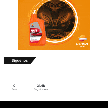
Síguenos
0
31.4k
Fans
Seguidores