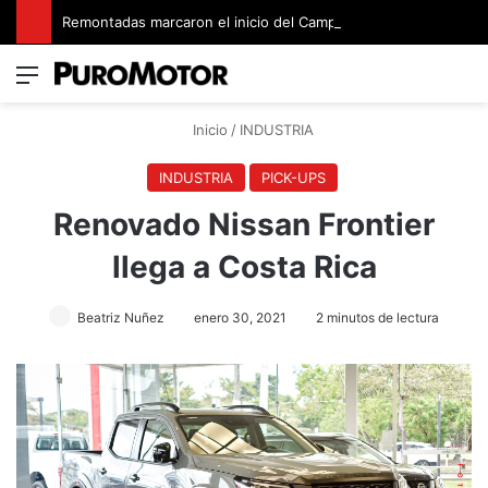
Remontadas marcaron el inicio del Campeonato de Invierno de Kartismo
Menú
Switch
B
Inicio
/
INDUSTRIA
INDUSTRIA
PICK-UPS
Renovado Nissan Frontier
llega a Costa Rica
Beatriz Nuñez
enero 30, 2021
2 minutos de lectura