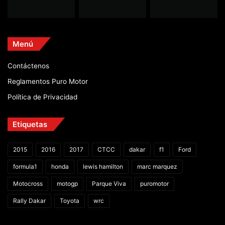
Menú
Contáctenos
Reglamentos Puro Motor
Política de Privacidad
Etiquetas
2015
2016
2017
CTCC
dakar
f1
Ford
formula1
honda
lewis hamilton
marc marquez
Motocross
motogp
Parque Viva
puromotor
Rally Dakar
Toyota
wrc