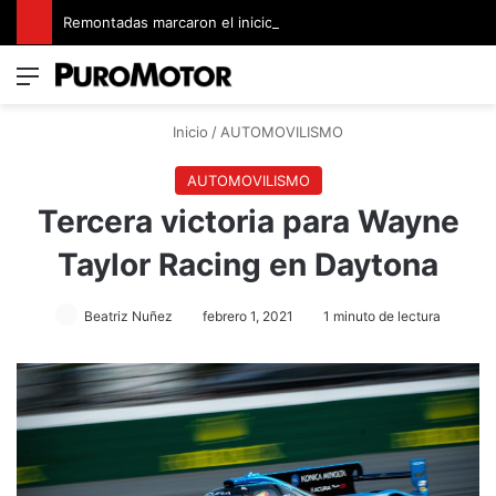
Remontadas marcaron el inicio del Campeonato de Invierno de Kartismo
Menú
Switch
B
Inicio
/
AUTOMOVILISMO
AUTOMOVILISMO
Tercera victoria para Wayne
Taylor Racing en Daytona
Beatriz Nuñez
febrero 1, 2021
1 minuto de lectura