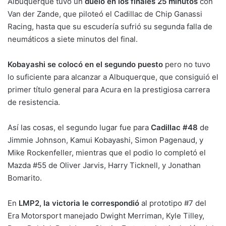
Albuquerque tuvo un
duelo en los finales 25 minutos
con
Van der Zande, que piloteó el Cadillac de Chip Ganassi
Racing, hasta que su escudería sufrió su segunda falla de
neumáticos a siete minutos del final.
Kobayashi se colocó en el segundo puesto
pero no tuvo
lo suficiente para alcanzar a Albuquerque, que consiguió el
primer título general para Acura en la prestigiosa carrera
de resistencia.
Así las cosas, el segundo lugar fue para
Cadillac #48
de
Jimmie Johnson, Kamui Kobayashi, Simon Pagenaud, y
Mike Rockenfeller, mientras que el podio lo completó el
Mazda #55 de Oliver Jarvis, Harry Ticknell, y Jonathan
Bomarito.
En
LMP2,
la victoria le correspondió
al prototipo #7 del
Era Motorsport manejado Dwight Merriman, Kyle Tilley,