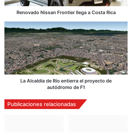
Renovado Nissan Frontier llega a Costa Rica
La
Alcaldía
de
Río
entierra
el
proyecto
de
autódromo
de
La Alcaldía de Río entierra el proyecto de
F1
autódromo de F1
Publicaciones relacionadas