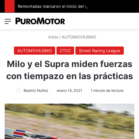
Remontadas marcaron el inicio del Campeonato de Invierno de Kartismo
Menú
Switch
B
Inicio
/
AUTOMOVILISMO
AUTOMOVILISMO
CTCC
Street Racing League
Milo y el Supra miden fuerzas
con tiempazo en las prácticas
Beatriz Nuñez
enero 15, 2021
1 minuto de lectura