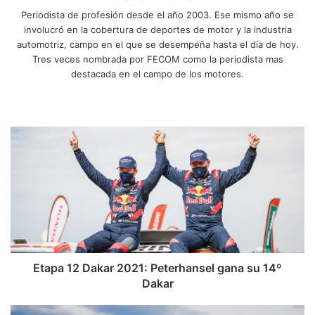
Periodista de profesión desde el año 2003. Ese mismo año se
involucró en la cobertura de deportes de motor y la industria
automotriz, campo en el que se desempeña hasta el día de hoy.
Tres veces nombrada por FECOM como la periodista mas
destacada en el campo de los motores.
Sitio
Facebook
X
YouTube
Instagram
web
Etapa
12
Dakar
2021:
Peterhansel
gana
su
14º
Dakar
Etapa 12 Dakar 2021: Peterhansel gana su 14º
Dakar
Milo