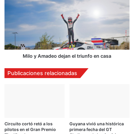
y
Amadeo
dejan
el
triunfo
en
casa
Milo y Amadeo dejan el triunfo en casa
Publicaciones relacionadas
Circuito cortó retó a los
Guyana vivió una histórica
pilotos en el Gran Premio
primera fecha del GT