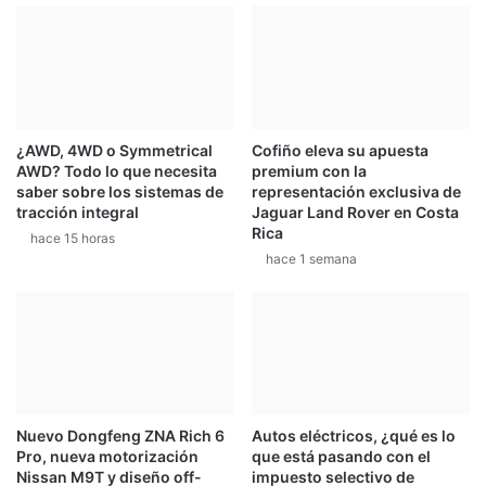
c
d
i
e
b
l
e
a
e
n
l
z
a
¿AWD, 4WD o Symmetrical
Cofiño eleva su apuesta
a
AWD? Todo lo que necesita
premium con la
p
d
saber sobre los sistemas de
representación exclusiva de
o
e
tracción integral
Jaguar Land Rover en Costa
y
l
Rica
hace 15 horas
o
g
hace 1 semana
d
r
e
u
W
p
i
o
l
V
l
o
i
l
a
k
Nuevo Dongfeng ZNA Rich 6
Autos eléctricos, ¿qué es lo
m
s
Pro, nueva motorización
que está pasando con el
s
w
Nissan M9T y diseño off-
impuesto selectivo de