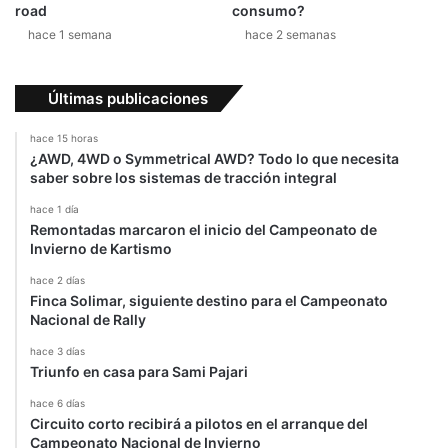
a
road
consumo?
g
hace 1 semana
hace 2 semanas
e
n
c
Últimas publicaciones
o
n
hace 15 horas
l
¿AWD, 4WD o Symmetrical AWD? Todo lo que necesita
a
saber sobre los sistemas de tracción integral
p
hace 1 día
i
Remontadas marcaron el inicio del Campeonato de
l
Invierno de Kartismo
a
d
hace 2 días
Finca Solimar, siguiente destino para el Campeonato
e
Nacional de Rally
c
o
hace 3 días
m
Triunfo en casa para Sami Pajari
b
hace 6 días
u
Circuito corto recibirá a pilotos en el arranque del
s
Campeonato Nacional de Invierno
t