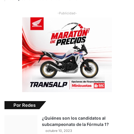
i
b
-Publicidad-
l
e
d
e
h
i
d
r
ó
g
e
n
o
Por Redes
¿Quiénes son los candidatos al
subcampeonato de la Fórmula 1?
octubre 10, 2023