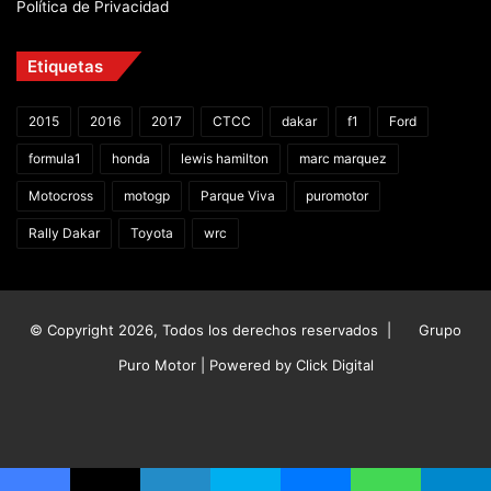
Política de Privacidad
Etiquetas
2015
2016
2017
CTCC
dakar
f1
Ford
formula1
honda
lewis hamilton
marc marquez
Motocross
motogp
Parque Viva
puromotor
Rally Dakar
Toyota
wrc
© Copyright 2026, Todos los derechos reservados |
Grupo
Puro Motor | Powered by
Click Digital
Facebook
X
YouTube
Instagram
TikTok