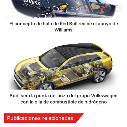
e
p
t
o
El concepto de halo de Red Bull recibe el apoyo de
d
Williams
e
h
A
a
u
l
d
o
i
d
s
e
e
R
r
e
á
d
l
B
a
Audi será la punta de lanza del grupo Volkswagen
u
p
con la pila de combustible de hidrógeno
l
u
l
n
Publicaciones relacionadas
r
t
e
a