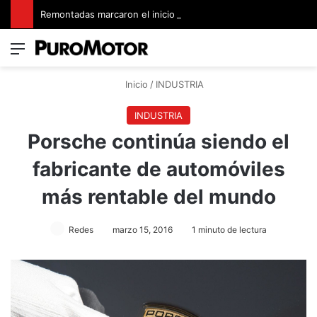
Remontadas marcaron el inicio del Campeonato de Invierno de Kartismo
Menú
Switch
B
Inicio
/
INDUSTRIA
INDUSTRIA
Porsche continúa siendo el
fabricante de automóviles
más rentable del mundo
Redes
marzo 15, 2016
1 minuto de lectura