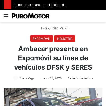
Remontadas marcaron el inicio del Campeonato de Invierno de Kartismo
Menú
Switch
B
Inicio
/
EXPOMOVIL
EXPOMOVIL
INDUSTRIA
Ambacar presenta en
Expomóvil su línea de
vehículos DFSK y SERES
Diana Vega
marzo 28, 2025
1 minuto de lectura