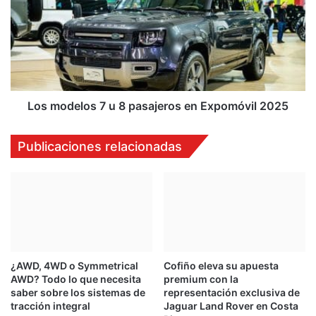
u
8
pasajeros
en
Expomóvil
2025
Los modelos 7 u 8 pasajeros en Expomóvil 2025
Publicaciones relacionadas
¿AWD, 4WD o Symmetrical
Cofiño eleva su apuesta
AWD? Todo lo que necesita
premium con la
saber sobre los sistemas de
representación exclusiva de
tracción integral
Jaguar Land Rover en Costa