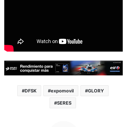
DFSK
expomovil
GLORY
SERES