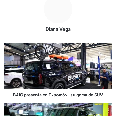
Diana Vega
BAIC
presenta
en
Expomóvil
su
gama
de
SUV
BAIC presenta en Expomóvil su gama de SUV
Los
modelos
7