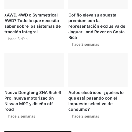
e
n
n
a
¿AWD, 4WD o Symmetrical
Cofiño eleva su apuesta
f
e
AWD? Todo lo que necesita
premium con la
o
l
saber sobre los sistemas de
representación exclusiva de
r
M
tracción integral
Jaguar Land Rover en Costa
m
u
Rica
hace 3 días
a
n
hace 2 semanas
t
d
o
i
p
a
r
l
e
d
m
e
i
R
u
e
Nuevo Dongfeng ZNA Rich 6
Autos eléctricos, ¿qué es lo
m
s
Pro, nueva motorización
que está pasando con el
y
i
Nissan M9T y diseño off-
impuesto selectivo de
f
s
road
consumo?
u
t
hace 2 semanas
hace 2 semanas
t
e
u
n