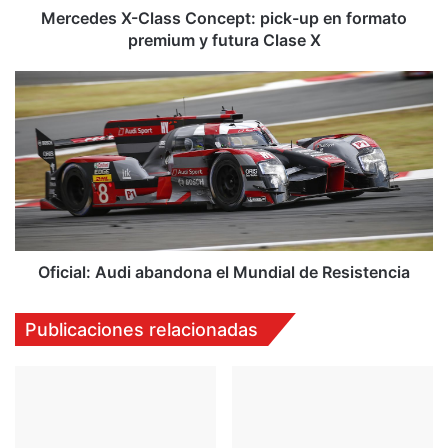
-
Mercedes X-Class Concept: pick-up en formato
C
premium y futura Clase X
l
a
O
s
f
s
i
C
c
o
i
n
a
c
l
e
:
p
A
t
u
Oficial: Audi abandona el Mundial de Resistencia
:
d
p
i
Publicaciones relacionadas
i
a
c
b
k
a
-
n
u
d
p
o