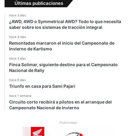
r
c
Últimas publicaciones
a
i
C
a
hace 3 días
l
¿AWD, 4WD o Symmetrical AWD? Todo lo que necesita
a
saber sobre los sistemas de tracción integral
s
hace 4 días
e
Remontadas marcaron el inicio del Campeonato de
X
Invierno de Kartismo
hace 4 días
Finca Solimar, siguiente destino para el Campeonato
Nacional de Rally
hace 6 días
Triunfo en casa para Sami Pajari
hace 1 semana
Circuito corto recibirá a pilotos en el arranque del
Campeonato Nacional de Invierno
-Publicidad-