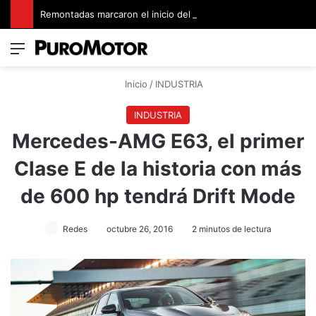
Remontadas marcaron el inicio del Campeonato de Invierno de Kartismo
Menú
Switch
B
Inicio
/
INDUSTRIA
INDUSTRIA
Mercedes-AMG E63, el primer
Clase E de la historia con más
de 600 hp tendrá Drift Mode
Redes
octubre 26, 2016
2 minutos de lectura