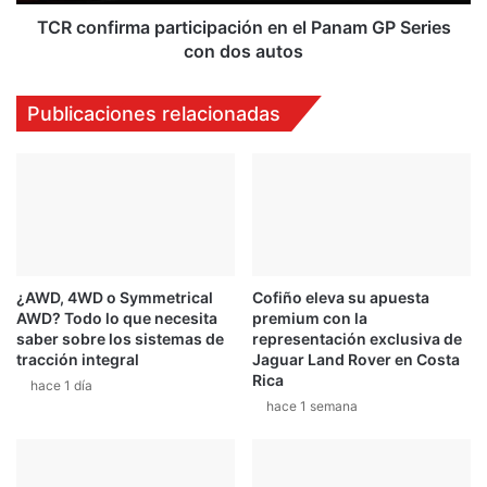
o
r
n
m
TCR confirma participación en el Panam GP Series
C
a
con dos autos
o
p
l
a
Publicaciones relacionadas
l
r
a
t
d
i
o
c
i
p
a
c
¿AWD, 4WD o Symmetrical
Cofiño eleva su apuesta
i
AWD? Todo lo que necesita
premium con la
ó
saber sobre los sistemas de
representación exclusiva de
n
tracción integral
Jaguar Land Rover en Costa
e
Rica
hace 1 día
n
hace 1 semana
e
l
P
a