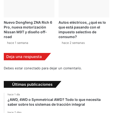
n
a
m
G
Nuevo Dongfeng ZNA Rich 6
Autos eléctricos, ¿qué es lo
P
Pro, nueva motorización
que está pasando con el
S
Nissan M9T y diseño off-
impuesto selectivo de
e
road
consumo?
r
hace 1 semana
hace 2 semanas
i
e
Deja una respuesta
s
c
o
Debes estar conectado para dejar un comentario.
n
d
o
Últimas publicaciones
s
a
hace 1 día
u
¿AWD, 4WD o Symmetrical AWD? Todo lo que necesita
saber sobre los sistemas de tracción integral
t
o
hace 2 días