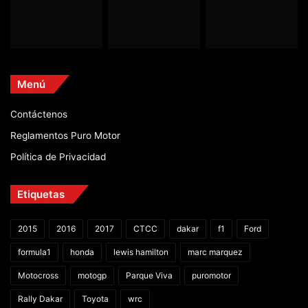
Menú
Contáctenos
Reglamentos Puro Motor
Política de Privacidad
Etiquetas
2015
2016
2017
CTCC
dakar
f1
Ford
formula1
honda
lewis hamilton
marc marquez
Motocross
motogp
Parque Viva
puromotor
Rally Dakar
Toyota
wrc