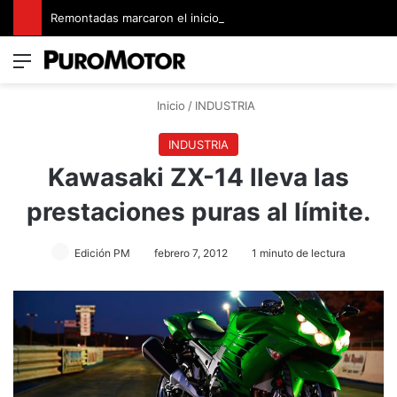
Remontadas marcaron el inicio del Campeonato de Invierno de Kartismo
Menú
Switch
B
Inicio
/
INDUSTRIA
INDUSTRIA
Kawasaki ZX-14 lleva las
prestaciones puras al límite.
Edición PM
febrero 7, 2012
1 minuto de lectura