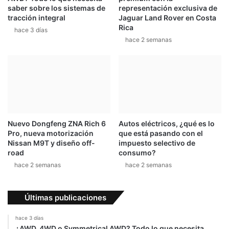
i
saber sobre los sistemas de
representación exclusiva de
i
o
tracción integral
Jaguar Land Rover en Costa
a
s
Rica
hace 3 días
m
n
hace 2 semanas
e
o
n
f
t
u
e
e
t
n
r
a
a
d
s
a
Nuevo Dongfeng ZNA Rich 6
Autos eléctricos, ¿qué es lo
f
g
Pro, nueva motorización
que está pasando con el
u
r
Nissan M9T y diseño off-
impuesto selectivo de
e
a
road
consumo?
r
v
hace 2 semanas
hace 2 semanas
t
e
e
”
c
Últimas publicaciones
a
í
hace 3 días
d
¿AWD, 4WD o Symmetrical AWD? Todo lo que necesita