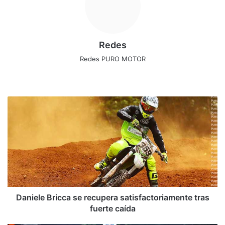
Redes
Redes PURO MOTOR
Siti
Fa
X
Ins
o
ce
tag
we
bo
ra
D
b
ok
m
a
n
i
e
l
e
B
r
i
Daniele Bricca se recupera satisfactoriamente tras
c
fuerte caída
c