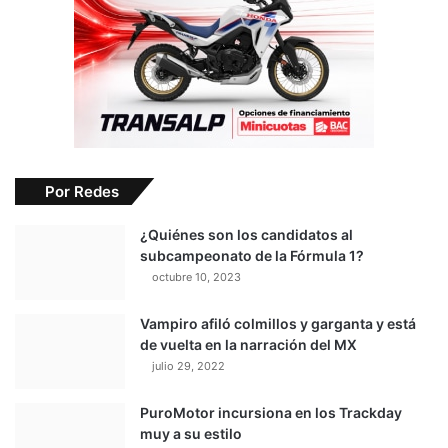
Por Redes
¿Quiénes son los candidatos al
subcampeonato de la Fórmula 1?
octubre 10, 2023
Vampiro afiló colmillos y garganta y está
de vuelta en la narración del MX
julio 29, 2022
PuroMotor incursiona en los Trackday
muy a su estilo