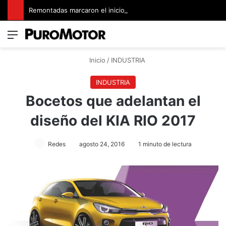
Remontadas marcaron el inicio del Campeonato de Invierno de Kartismo
Menú
Switch
B
Inicio
/
INDUSTRIA
INDUSTRIA
Bocetos que adelantan el
diseño del KIA RIO 2017
Redes
agosto 24, 2016
1 minuto de lectura