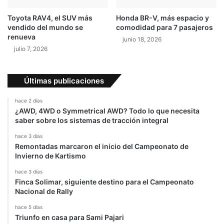
e
n
Toyota RAV4, el SUV más
Honda BR-V, más espacio y
C
vendido del mundo se
comodidad para 7 pasajeros
T
renueva
junio 18, 2026
C
julio 7, 2026
C
Últimas publicaciones
hace 2 días
¿AWD, 4WD o Symmetrical AWD? Todo lo que necesita
saber sobre los sistemas de tracción integral
hace 3 días
Remontadas marcaron el inicio del Campeonato de
Invierno de Kartismo
hace 3 días
Finca Solimar, siguiente destino para el Campeonato
Nacional de Rally
hace 5 días
Triunfo en casa para Sami Pajari