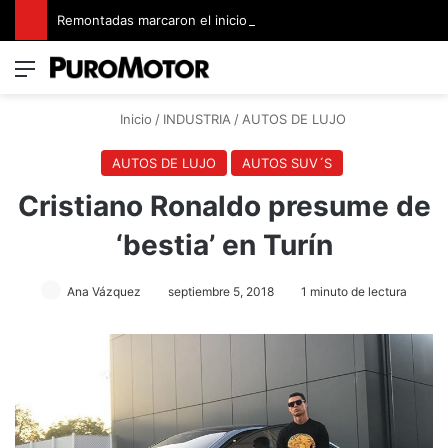
Remontadas marcaron el inicio del Campeonato de Invierno de Kartismo
Menú
Switch
B
Inicio
/
INDUSTRIA
/
AUTOS DE LUJO
AUTOS DE LUJO
AUTOS SUV´S
Cristiano Ronaldo presume de
‘bestia’ en Turín
Ana Vázquez
septiembre 5, 2018
1 minuto de lectura