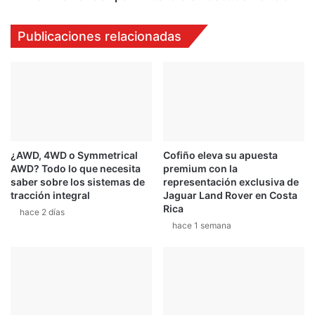
ñ
e
o
z
Publicaciones relacionadas
d
p
e
o
p
r
o
f
r
i
t
n
i
t
v
e
¿AWD, 4WD o Symmetrical
Cofiño eleva su apuesta
o
n
AWD? Todo lo que necesita
premium con la
s
d
saber sobre los sistemas de
representación exclusiva de
e
r
tracción integral
Jaguar Land Rover en Costa
r
á
Rica
hace 2 días
e
s
hace 1 semana
n
u
u
d
e
e
v
b
a
u
t