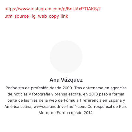
https://www.instagram.com/p/BnUAxPTlAKS/?
utm_source=ig_web_copy_link
Ana Vázquez
Periodista de profesión desde 2009. Tras entrenarse en agencias
de noticias y fotografía y prensa escrita, en 2013 pasó a formar
parte de las filas de la web de Fórmula 1 referencia en España y
América Latina, www.caranddriverthef1.com. Corresponsal de Puro
Motor en Europa desde 2014.
Siti
Fa
X
Yo
Ins
o
ce
uT
tag