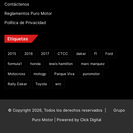
Contáctenos
Reglamentos Puro Motor
Política de Privacidad
Etiquetas
2015
2016
2017
CTCC
dakar
f1
Ford
formula1
honda
lewis hamilton
marc marquez
Motocross
motogp
Parque Viva
puromotor
Rally Dakar
Toyota
wrc
© Copyright 2026, Todos los derechos reservados |
Grupo
Puro Motor | Powered by
Click Digital