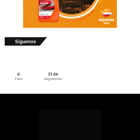
Síguenos
0
31.4k
Fans
Seguidores