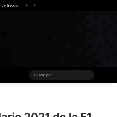
Facebook
X
YouTube
Instagram
TikTok
Acceso
Switch skin
Buscar
por
ario 2021 de la F1