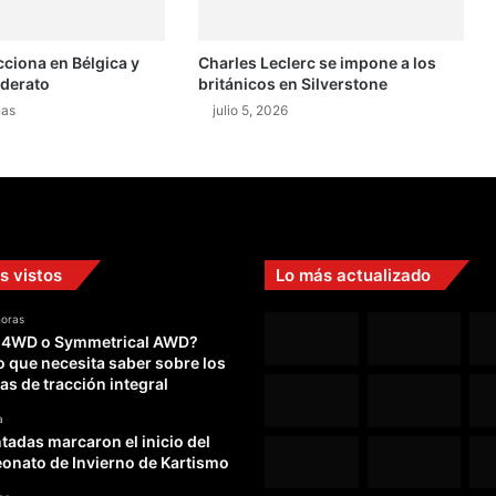
cciona en Bélgica y
Charles Leclerc se impone a los
iderato
británicos en Silverstone
nas
julio 5, 2026
s vistos
Lo más actualizado
horas
 4WD o Symmetrical AWD?
o que necesita saber sobre los
as de tracción integral
a
adas marcaron el inicio del
nato de Invierno de Kartismo