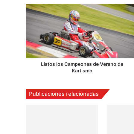
Listos
los
Campeones
de
Verano
de
Kartismo
Listos los Campeones de Verano de
Kartismo
Publicaciones relacionadas