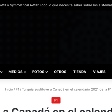
das marcaron el inicio del Campeonato de Invierno de Kartismo
MEDIOS
FOTOS
OTROS
TIENDA
VIAJES
Inicio
/
F1
/
Turquía sustituye a Canadá en el calendario 2021 de la F1
F1
 a Canadá en el calend