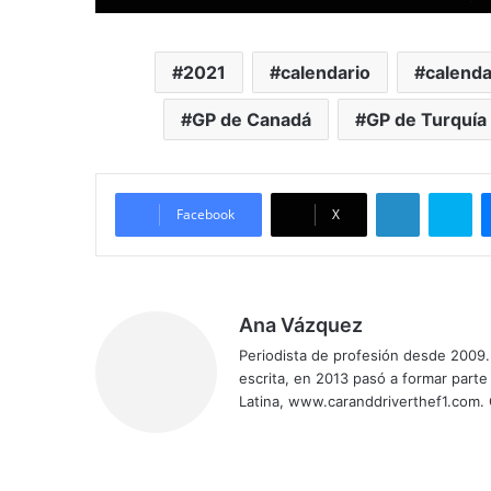
2021
calendario
calenda
GP de Canadá
GP de Turquía
LinkedIn
Sk
Facebook
X
Ana Vázquez
Periodista de profesión desde 2009. 
escrita, en 2013 pasó a formar parte
Latina, www.caranddriverthef1.com.
Sitio
Facebook
X
YouTube
Instagram
web