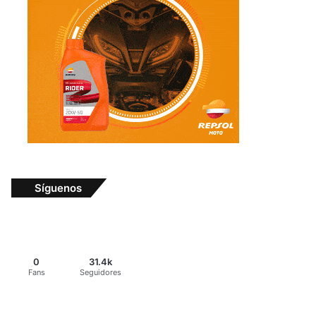
Síguenos
0
31.4k
Fans
Seguidores