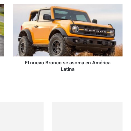
El
nuevo
Bronco
se
asoma
en
América
Latina
El nuevo Bronco se asoma en América
Latina