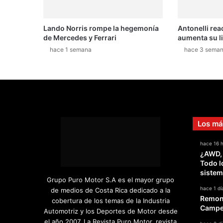
Lando Norris rompe la hegemonía
Antonelli rea
de Mercedes y Ferrari
aumenta su l
hace 1 semana
hace 3 sema
Los má
hace 16 
¿AWD,
Todo l
sistem
Grupo Puro Motor S.A es el mayor grupo
hace 1 dí
de medios de Costa Rica dedicado a la
Remont
cobertura de los temas de la Industria
Campeo
Automotriz y los Deportes de Motor desde
el año 2007. La Revista Puro Motor, revista