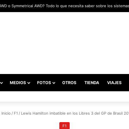
das marcaron el inicio del Campeonato de Invierno de Kartismo
MEDIOS
FOTOS
OTROS
TIENDA
VIAJES
Inicio
/
F1
/
Lewis Hamilton imbatible en los Libres 3 del GP de Brasil 20
F1