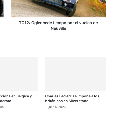
O
g
i
e
r
TC12: Ogier cede tiempo por el vuelco de
c
Neuville
e
d
e
t
i
e
m
p
o
p
o
r
cciona en Bélgica y
Charles Leclerc se impone a los
e
iderato
británicos en Silverstone
l
v
nas
julio 5, 2026
u