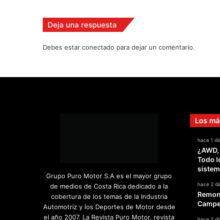
u
n
Deja una respuesta
t
a
Debes estar conectado para dejar un comentario.
d
e
l
a
s
p
r
Los má
á
c
hace 1 dí
t
¿AWD,
i
Todo l
c
sistem
a
Grupo Puro Motor S.A es el mayor grupo
s
hace 2 dí
de medios de Costa Rica dedicado a la
Remont
2
cobertura de los temas de la Industria
Campeo
Automotriz y los Deportes de Motor desde
el año 2007. La Revista Puro Motor, revista
hace 2 dí