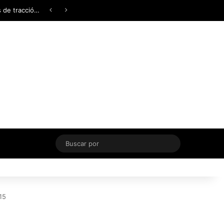
Facebook
X
YouTube
Instagram
TikTok
Acceso
Switch skin
Buscar
por
15