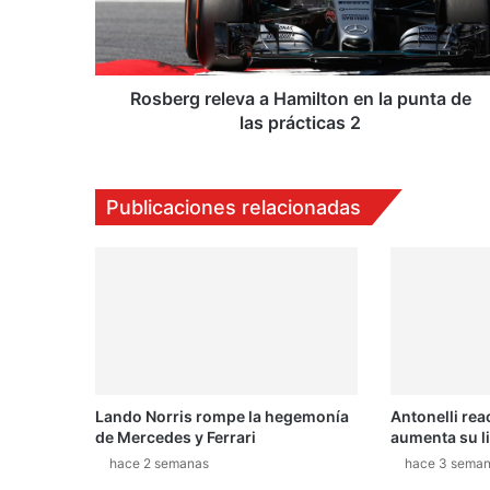
r
g
r
e
l
Rosberg releva a Hamilton en la punta de
e
las prácticas 2
v
a
a
Publicaciones relacionadas
H
a
m
i
l
t
o
n
e
Lando Norris rompe la hegemonía
Antonelli rea
n
de Mercedes y Ferrari
aumenta su l
l
a
hace 2 semanas
hace 3 sema
p