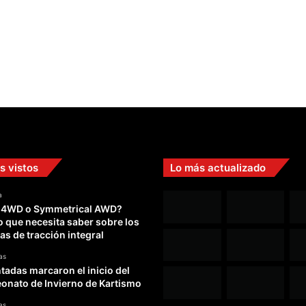
e
l
c
o
d
e
N
e
u
v
i
s vistos
Lo más actualizado
l
l
a
e
 4WD o Symmetrical AWD?
o que necesita saber sobre los
as de tracción integral
as
adas marcaron el inicio del
nato de Invierno de Kartismo
as