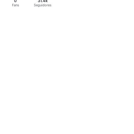
0
31.4k
Fans
Seguidores