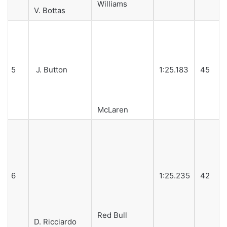
8
1:26.188
58
Force India
S. Pérez
9
P. Wehrlein
1:27.064
43
Manor