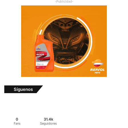
los Deportes de Motor desde el año 2007. La Revista Puro Motor,
revista oficial de Expomovil desde el año 2009. Además Puro
Motor TV, Puro Motor FM y PuroMotor.com
Facebook
X
YouTube
Instagram
TikTok
Los más vistos
hace 1 día
¿AWD, 4WD o Symmetrical AWD? Todo lo que necesita
saber sobre los sistemas de tracción integral
hace 2 días
Remontadas marcaron el inicio del Campeonato de
Invierno de Kartismo
hace 2 días
Finca Solimar, siguiente destino para el Campeonato
Nacional de Rally
hace 4 días
Triunfo en casa para Sami Pajari