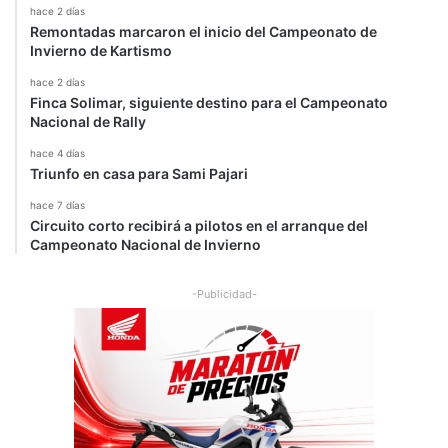
Vampiro afiló colmillos y garganta y está
de vuelta en la narración del MX
julio 29, 2022
PuroMotor incursiona en los Trackday
muy a su estilo
septiembre 15, 2021
¿Por qué Toyota se ha convertido en una
de las marcas más vendidas?
marzo 30, 2021
Cupra entrega sus nuevos coches a los
jugadores del FC Barcelona
marzo 9, 2021
Todos (1384)