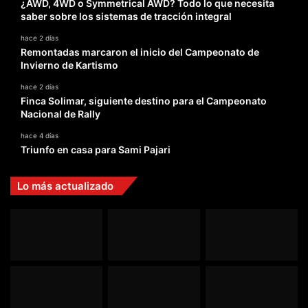
Política de Privacidad
Etiquetas
2015
2016
2017
CTCC
dakar
f1
Ford
formula1
honda
lewis hamilton
marc marquez
Motocross
motogp
Parque Viva
puromotor
Rally Dakar
Toyota
wrc
© Copyright 2026, Todos los derechos reservados |
Grupo
Puro Motor | Powered by
Click Digital
Facebook
X
YouTube
Instagram
TikTok