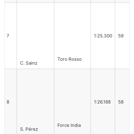
10
1:30.309
7
Sauber
M. Ericsson
11
1
Haas
E. Gutiérrez
Vía
MotorSport