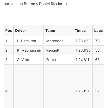
por Jenson Button y Daniel Ricciardo.
Pos
Driver
Team
Times
Laps
1
L. Hamilton
Mercedes
1:23.622
73
2
K. Magnussen
Renault
1:23.933
56
3
S. Vettel
Ferrari
1:24.611
63
4
V. Bottas
Williams
1:25.151
57
5
J. Button
McLaren
1:25.183
45
6
D. Ricciardo
Red Bull
1:25.235
42
7
C. Sainz
Toro Rosso
1:25.300
59