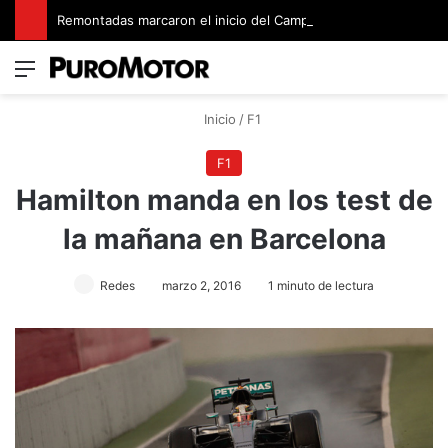
Remontadas marcaron el inicio del Campeonato de Invierno de Kartismo
Menú
Switch
B
Inicio
/
F1
F1
Hamilton manda en los test de
la mañana en Barcelona
Redes
marzo 2, 2016
1 minuto de lectura