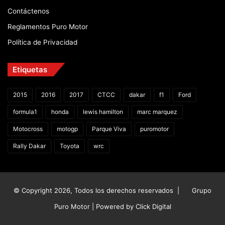
Contáctenos
Reglamentos Puro Motor
Política de Privacidad
Etiquetas
2015
2016
2017
CTCC
dakar
f1
Ford
formula1
honda
lewis hamilton
marc marquez
Motocross
motogp
Parque Viva
puromotor
Rally Dakar
Toyota
wrc
© Copyright 2026, Todos los derechos reservados |
Grupo
Puro Motor | Powered by
Click Digital