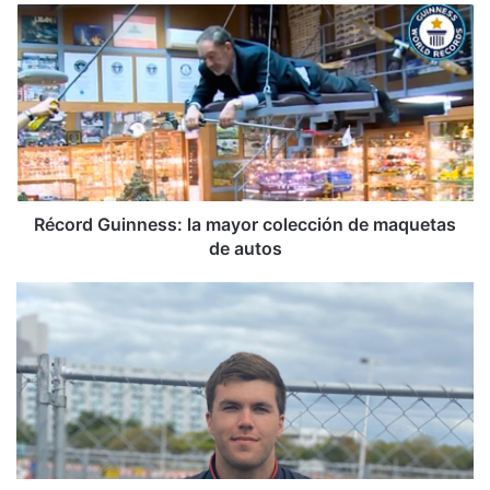
Récord
Guinness:
la
mayor
colección
de
maquetas
de
autos
Récord Guinness: la mayor colección de maquetas
de autos
Winter
Tour
finaliza
con
subcampeonato
para
Formal