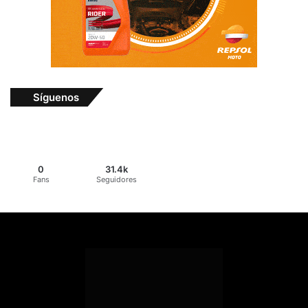
Síguenos
0
31.4k
Fans
Seguidores