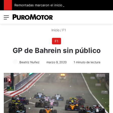
Remontadas marcaron el inicio del Campeonato de Invierno de Kartismo
Menú
Switch
B
Inicio
/
F1
F1
GP de Bahrein sin público
Beatriz Nuñez
marzo 9, 2020
1 minuto de lectura