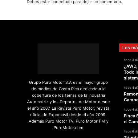
Debes estar conectado para dejar un comentario.
t
i
r
d
e
l
2
Los má
0
1
hace 3 dí
3
¿AWD,
Todo l
sistem
Grupo Puro Motor S.A es el mayor grupo
hace 4 dí
de medios de Costa Rica dedicado a la
Remont
cobertura de los temas de la Industria
Campeo
Automotriz y los Deportes de Motor desde
el año 2007. La Revista Puro Motor, revista
hace 4 dí
oficial de Expomovil desde el año 2009.
Finca 
Además Puro Motor TV, Puro Motor FM y
el Cam
PuroMotor.com
hace 6 dí
Triunf