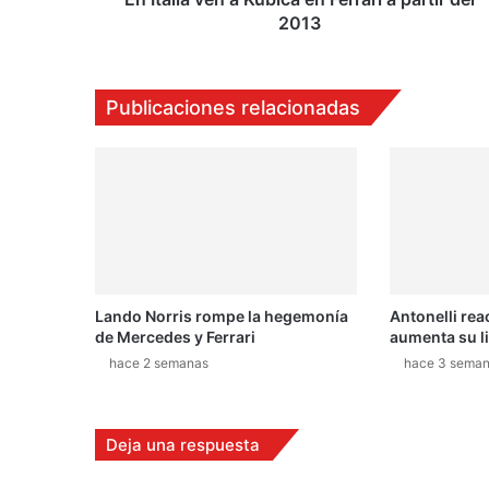
n
2013
a
K
u
Publicaciones relacionadas
b
i
c
a
e
n
F
e
r
Lando Norris rompe la hegemonía
Antonelli rea
r
de Mercedes y Ferrari
aumenta su l
a
r
hace 2 semanas
hace 3 sema
i
a
p
Deja una respuesta
a
r