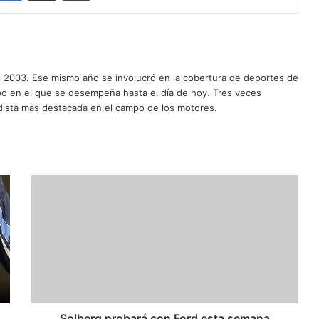
o 2003. Ese mismo año se involucró en la cobertura de deportes de
mpo en el que se desempeña hasta el día de hoy. Tres veces
ista mas destacada en el campo de los motores.
S
o
l
b
e
r
g
p
r
o
Solberg probará con Ford esta semana