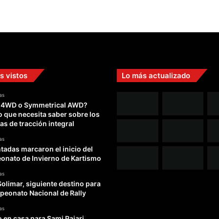
s vistos
Lo más actualizado
as
 4WD o Symmetrical AWD?
o que necesita saber sobre los
as de tracción integral
as
adas marcaron el inicio del
nato de Invierno de Kartismo
as
Solimar, siguiente destino para
peonato Nacional de Rally
as
o en casa para Sami Pajari