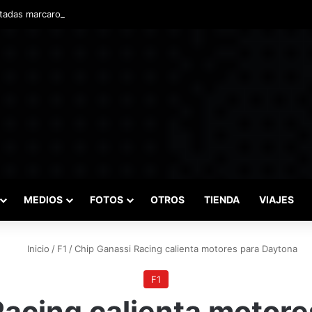
adas marcaron el inicio del Campeonato de Invierno de Kartismo
MEDIOS
FOTOS
OTROS
TIENDA
VIAJES
Inicio
/
F1
/
Chip Ganassi Racing calienta motores para Daytona
F1
Racing calienta motore