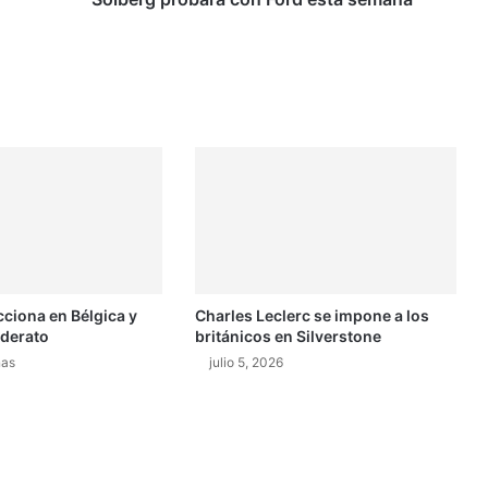
b
a
r
á
c
o
n
F
o
r
d
e
s
cciona en Bélgica y
Charles Leclerc se impone a los
t
iderato
británicos en Silverstone
a
s
nas
julio 5, 2026
e
m
a
n
a