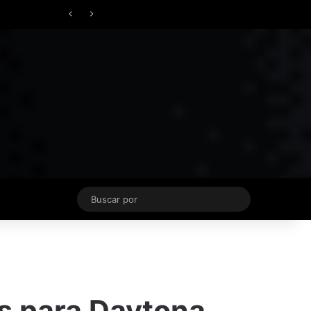
Facebook
X
YouTube
Instagram
TikTok
Acceso
Switch skin
Buscar
por
s para Daytona