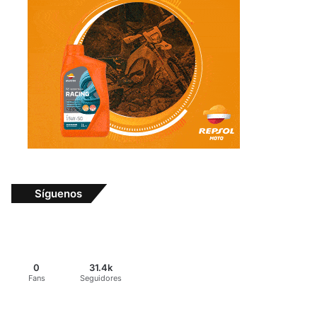
Síguenos
0
31.4k
Fans
Seguidores