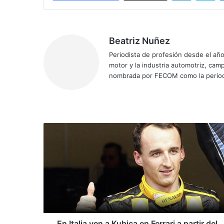
Beatriz Nuñez
Periodista de profesión desde el añ
motor y la industria automotriz, ca
nombrada por FECOM como la period
Siti
Fa
X
Yo
Ins
o
ce
uT
tag
we
bo
ub
ra
b
ok
e
m
E
n
I
t
a
l
i
a
v
e
En Italia ven a Kubica en Ferrari a partir del