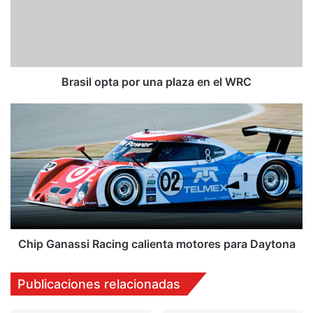
i
l
o
p
t
a
Brasil opta por una plaza en el WRC
p
o
C
r
h
u
i
n
p
a
G
p
a
l
n
a
a
z
s
a
s
Chip Ganassi Racing calienta motores para Daytona
e
i
n
R
Publicaciones relacionadas
e
a
l
c