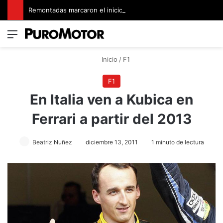
Remontadas marcaron el inicio del Campeonato de Invierno de Kartismo
Menú
Switch
B
Inicio
/
F1
F1
En Italia ven a Kubica en
Ferrari a partir del 2013
Beatriz Nuñez
diciembre 13, 2011
1 minuto de lectura