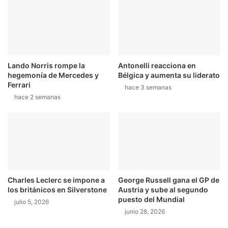
W
i
R
n
C
g
c
a
l
Lando Norris rompe la
Antonelli reacciona en
i
hegemonía de Mercedes y
Bélgica y aumenta su liderato
e
Ferrari
hace 3 semanas
n
hace 2 semanas
t
a
m
o
t
o
r
e
Charles Leclerc se impone a
George Russell gana el GP de
s
los británicos en Silverstone
Austria y sube al segundo
p
puesto del Mundial
julio 5, 2026
a
junio 28, 2026
r
a