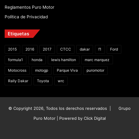
Reglamentos Puro Motor
Política de Privacidad
Etiquetas
2015
2016
2017
CTCC
dakar
f1
Ford
formula1
honda
lewis hamilton
marc marquez
Motocross
motogp
Parque Viva
puromotor
Rally Dakar
Toyota
wrc
© Copyright 2026, Todos los derechos reservados |
Grupo
Puro Motor | Powered by
Click Digital
Facebook
X
YouTube
Instagram
TikTok