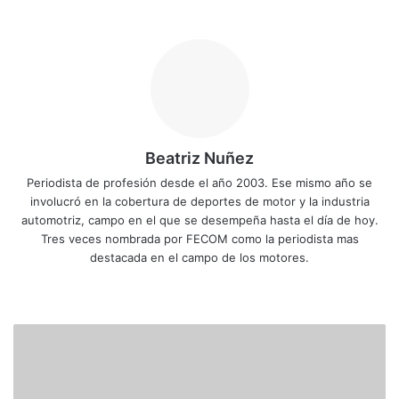
Beatriz Nuñez
Periodista de profesión desde el año 2003. Ese mismo año se
involucró en la cobertura de deportes de motor y la industria
automotriz, campo en el que se desempeña hasta el día de hoy.
Tres veces nombrada por FECOM como la periodista mas
destacada en el campo de los motores.
Siti
Fa
X
Yo
Ins
o
ce
uT
tag
we
bo
ub
ra
B
b
ok
e
m
r
a
s