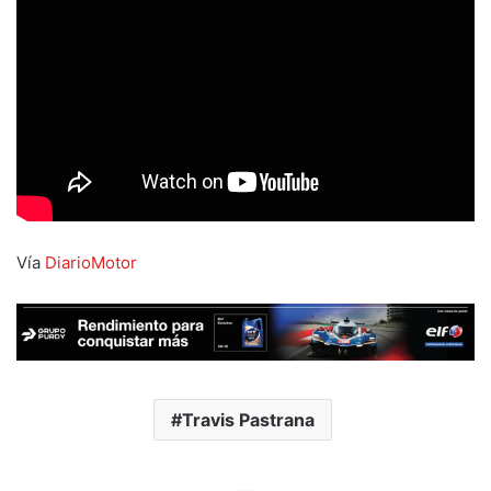
Vía
DiarioMotor
Travis Pastrana