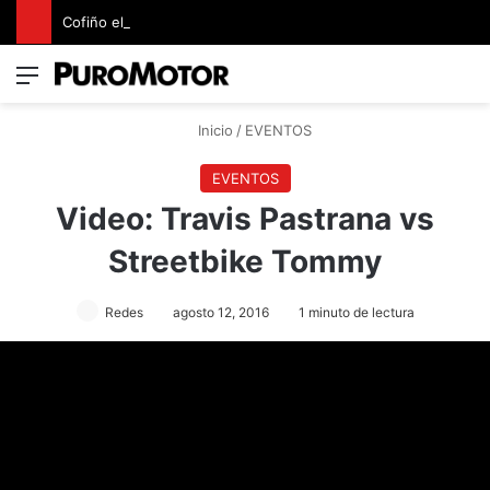
Cofiño eleva su apuesta premium con la representación exclusiva de Jaguar Land Rover en Costa Rica
Menú
Switch
B
Inicio
/
EVENTOS
EVENTOS
Video: Travis Pastrana vs
Streetbike Tommy
Redes
agosto 12, 2016
1 minuto de lectura