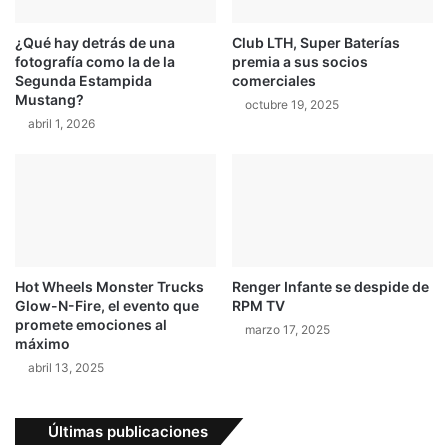
s
s
a
e
¿Qué hay detrás de una
Club LTH, Super Baterías
l
fotografía como la de la
premia a sus socios
n
v
Segunda Estampida
comerciales
e
a
Mustang?
l
octubre 19, 2025
p
abril 1, 2026
M
o
o
r
t
l
o
a
G
m
P
í
d
n
e
i
Hot Wheels Monster Trucks
Renger Infante se despide de
A
m
Glow-N-Fire, el evento que
RPM TV
u
a
promete emociones al
marzo 17, 2025
s
t
máximo
t
r
abril 13, 2025
r
a
i
s
a
c
Últimas publicaciones
h