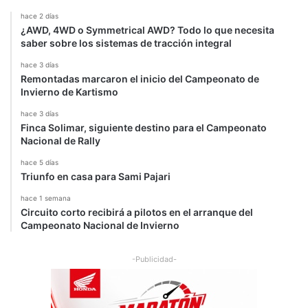
o
hace 2 días
q
¿AWD, 4WD o Symmetrical AWD? Todo lo que necesita
u
saber sobre los sistemas de tracción integral
e
hace 3 días
e
Remontadas marcaron el inicio del Campeonato de
n
Invierno de Kartismo
e
l
hace 3 días
B
Finca Solimar, siguiente destino para el Campeonato
Nacional de Rally
T
C
hace 5 días
C
Triunfo en casa para Sami Pajari
hace 1 semana
Circuito corto recibirá a pilotos en el arranque del
Campeonato Nacional de Invierno
-Publicidad-