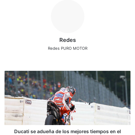
Redes
Redes PURO MOTOR
Siti
Fa
X
Ins
o
ce
tag
we
bo
ra
D
b
ok
m
u
c
a
t
i
s
e
a
d
Ducati se adueña de los mejores tiempos en el