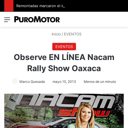
Remontadas marcaron el inicio del Campeonato de Invierno de Kartismo
Menú
Switch
B
Inicio
/
EVENTOS
EVENTOS
Observe EN LÍNEA Nacam
Rally Show Oaxaca
Marco Quesada
mayo 15, 2013
Menos de un minuto