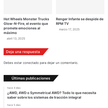
o
p
r
e
Hot Wheels Monster Trucks
Renger Infante se despide de
v
Glow-N-Fire, el evento que
RPM TV
i
promete emociones al
marzo 17, 2025
a
máximo
a
abril 13, 2025
L
i
Deja una respuesta
b
e
r
Debes estar conectado para dejar un comentario.
i
a
Últimas publicaciones
hace 4 días
¿AWD, 4WD o Symmetrical AWD? Todo lo que necesita
saber sobre los sistemas de tracción integral
hace 5 días