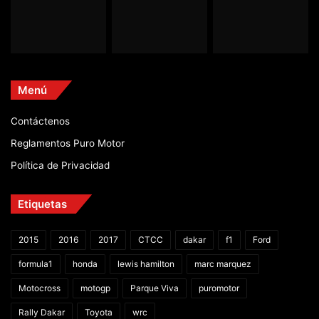
Menú
Contáctenos
Reglamentos Puro Motor
Política de Privacidad
Etiquetas
2015
2016
2017
CTCC
dakar
f1
Ford
formula1
honda
lewis hamilton
marc marquez
Motocross
motogp
Parque Viva
puromotor
Rally Dakar
Toyota
wrc