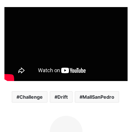
Challenge
Drift
MallSanPedro