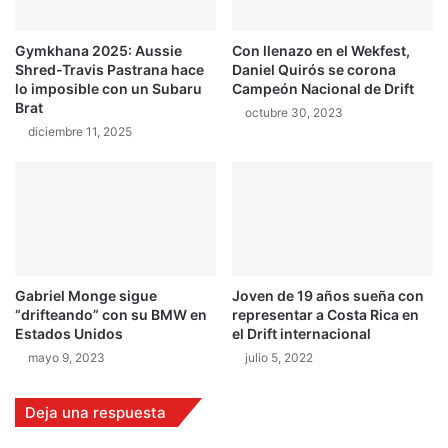
s
o
i
A
Gymkhana 2025: Aussie
Con llenazo en el Wekfest,
l
l
Shred-Travis Pastrana hace
Daniel Quirós se corona
e
o
lo imposible con un Subaru
Campeón Nacional de Drift
ñ
n
Brat
octubre 30, 2023
a
s
diciembre 11, 2025
"
o
p
o
r
2
t
e
m
Gabriel Monge sigue
Joven de 19 años sueña con
p
“drifteando” con su BMW en
representar a Costa Rica en
o
Estados Unidos
el Drift internacional
r
mayo 9, 2023
julio 5, 2022
a
d
a
Deja una respuesta
s