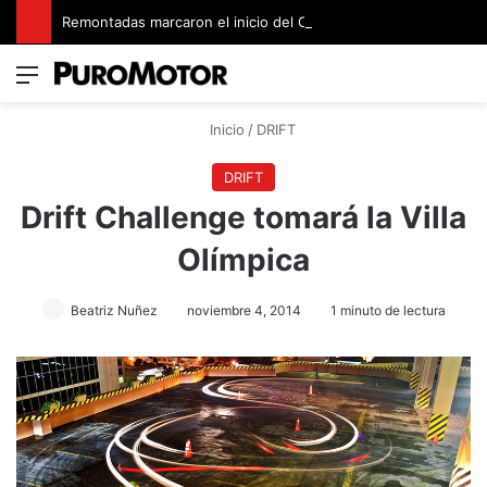
Remontadas marcaron el inicio del Campeonato de Invierno de Kartismo
Menú
Switch
B
Inicio
/
DRIFT
DRIFT
Drift Challenge tomará la Villa
Olímpica
Beatriz Nuñez
noviembre 4, 2014
1 minuto de lectura