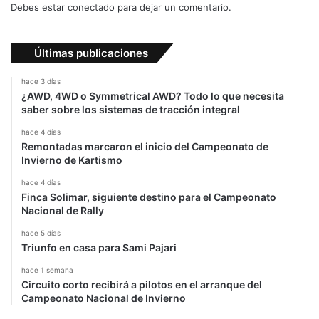
c
Debes estar conectado para dejar un comentario.
o
n
M
Últimas publicaciones
c
l
hace 3 días
a
¿AWD, 4WD o Symmetrical AWD? Todo lo que necesita
r
saber sobre los sistemas de tracción integral
e
hace 4 días
n
Remontadas marcaron el inicio del Campeonato de
-
Invierno de Kartismo
H
o
hace 4 días
Finca Solimar, siguiente destino para el Campeonato
n
Nacional de Rally
d
a
hace 5 días
Triunfo en casa para Sami Pajari
hace 1 semana
Circuito corto recibirá a pilotos en el arranque del
Campeonato Nacional de Invierno