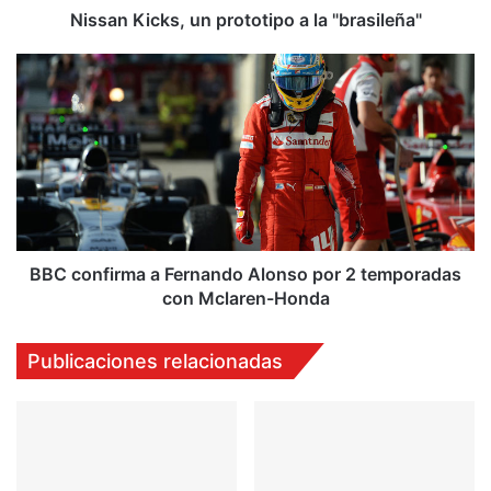
k
Nissan Kicks, un prototipo a la "brasileña"
s
,
B
u
B
n
C
p
c
r
o
o
n
t
f
o
i
t
r
i
m
BBC confirma a Fernando Alonso por 2 temporadas
p
a
con Mclaren-Honda
o
a
a
F
Publicaciones relacionadas
l
e
a
r
"
n
b
a
r
n
a
d