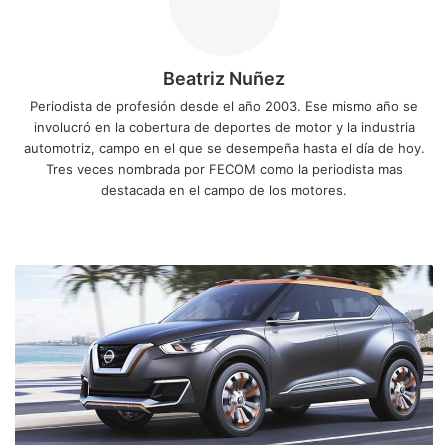
Beatriz Nuñez
Periodista de profesión desde el año 2003. Ese mismo año se
involucró en la cobertura de deportes de motor y la industria
automotriz, campo en el que se desempeña hasta el día de hoy.
Tres veces nombrada por FECOM como la periodista mas
destacada en el campo de los motores.
Siti
Fa
X
Yo
Ins
o
ce
uT
tag
we
bo
ub
ra
N
b
ok
e
m
i
s
s
a
n
K
i
c