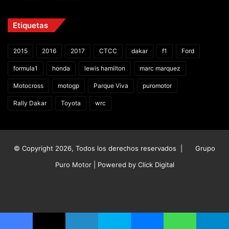
Etiquetas
2015
2016
2017
CTCC
dakar
f1
Ford
formula1
honda
lewis hamilton
marc marquez
Motocross
motogp
Parque Viva
puromotor
Rally Dakar
Toyota
wrc
© Copyright 2026, Todos los derechos reservados |
Grupo
Puro Motor | Powered by
Click Digital
Facebook
X
YouTube
Instagram
TikTok