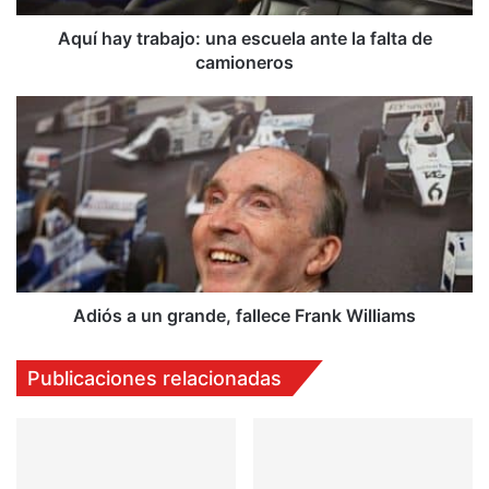
de
camioneros
Aquí hay trabajo: una escuela ante la falta de
camioneros
Adiós
a
un
grande,
fallece
Frank
Williams
Adiós a un grande, fallece Frank Williams
Publicaciones relacionadas