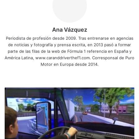
Ana Vázquez
Periodista de profesión desde 2009. Tras entrenarse en agencias
de noticias y fotografía y prensa escrita, en 2013 pasó a formar
parte de las filas de la web de Fórmula 1 referencia en España y
América Latina, www.caranddriverthef1.com. Corresponsal de Puro
Motor en Europa desde 2014.
Sitio
Facebook
X
YouTube
Instagram
web
Aquí
hay
trabajo:
una
escuela
ante
la
falta