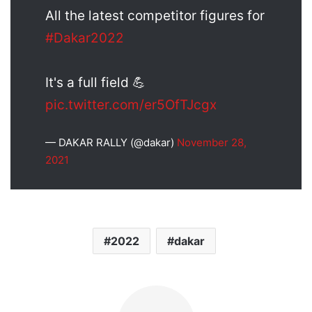
All the latest competitor figures for
#Dakar2022
It's a full field 💪
pic.twitter.com/er5OfTJcgx
— DAKAR RALLY (@dakar)
November 28,
2021
2022
dakar