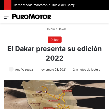
Remontadas marcaron el inicio del Campeonato de Invierno de Kartismo
Menú
Switch
B
Inicio
/
Dakar
Dakar
El Dakar presenta su edición
2022
Ana Vázquez
noviembre 28, 2021
2 minutos de lectura