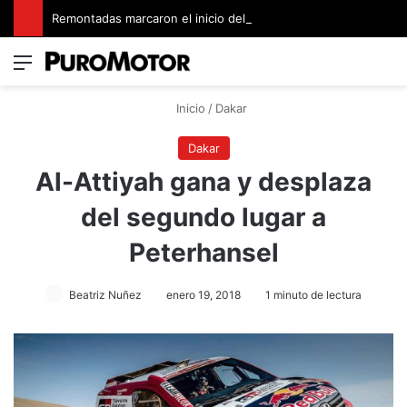
Remontadas marcaron el inicio del Campeonato de Invierno de Kartismo
Menú
Switch
B
Inicio
/
Dakar
Dakar
Al-Attiyah gana y desplaza
del segundo lugar a
Peterhansel
Beatriz Nuñez
enero 19, 2018
1 minuto de lectura