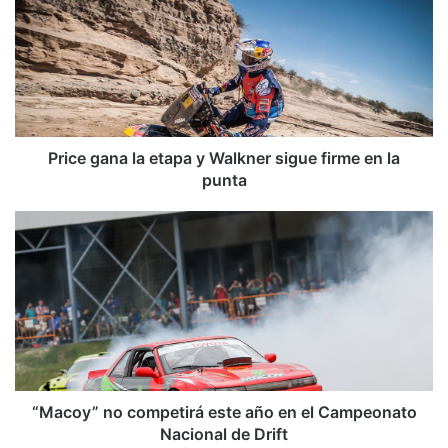
i
c
e
g
a
n
a
l
Price gana la etapa y Walkner sigue firme en la
a
punta
e
t
“
a
M
p
a
a
c
y
o
W
y
a
”
l
n
k
o
n
c
“Macoy” no competirá este año en el Campeonato
e
o
Nacional de Drift