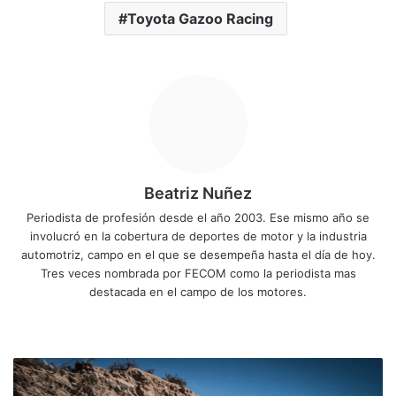
Toyota Gazoo Racing
Beatriz Nuñez
Periodista de profesión desde el año 2003. Ese mismo año se
involucró en la cobertura de deportes de motor y la industria
automotriz, campo en el que se desempeña hasta el día de hoy.
Tres veces nombrada por FECOM como la periodista mas
destacada en el campo de los motores.
Siti
Fa
X
Yo
Ins
o
ce
uT
tag
we
bo
ub
ra
P
b
ok
e
m
r