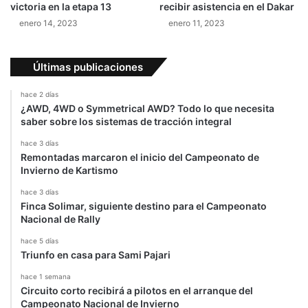
victoria en la etapa 13
recibir asistencia en el Dakar
e
enero 14, 2023
enero 11, 2023
o
n
a
Últimas publicaciones
t
o
hace 2 días
N
¿AWD, 4WD o Symmetrical AWD? Todo lo que necesita
a
saber sobre los sistemas de tracción integral
c
i
hace 3 días
Remontadas marcaron el inicio del Campeonato de
o
Invierno de Kartismo
n
a
hace 3 días
l
Finca Solimar, siguiente destino para el Campeonato
d
Nacional de Rally
e
hace 5 días
D
Triunfo en casa para Sami Pajari
r
i
hace 1 semana
f
Circuito corto recibirá a pilotos en el arranque del
t
Campeonato Nacional de Invierno