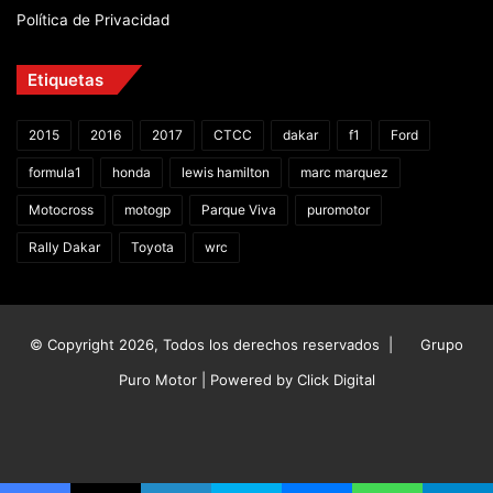
Política de Privacidad
Etiquetas
2015
2016
2017
CTCC
dakar
f1
Ford
formula1
honda
lewis hamilton
marc marquez
Motocross
motogp
Parque Viva
puromotor
Rally Dakar
Toyota
wrc
© Copyright 2026, Todos los derechos reservados |
Grupo
Puro Motor | Powered by
Click Digital
Facebook
X
YouTube
Instagram
TikTok