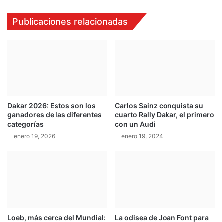
r
m
s
p
Publicaciones relacionadas
i
e
g
t
u
i
e
r
f
á
i
e
r
s
m
t
e
Dakar 2026: Estos son los
Carlos Sainz conquista su
e
ganadores de las diferentes
cuarto Rally Dakar, el primero
e
a
categorías
con un Audi
n
ñ
l
enero 19, 2026
enero 19, 2024
o
a
e
p
n
u
e
n
l
t
C
a
a
m
Loeb, más cerca del Mundial:
La odisea de Joan Font para
p