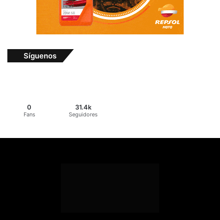
Síguenos
0
31.4k
Fans
Seguidores