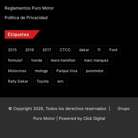
Reglamentos Puro Motor
Política de Privacidad
Etiquetas
2015
2016
2017
CTCC
dakar
f1
Ford
formula1
honda
lewis hamilton
marc marquez
Motocross
motogp
Parque Viva
puromotor
Rally Dakar
Toyota
wrc
© Copyright 2026, Todos los derechos reservados |
Grupo
Puro Motor | Powered by
Click Digital
Facebook
X
YouTube
Instagram
TikTok