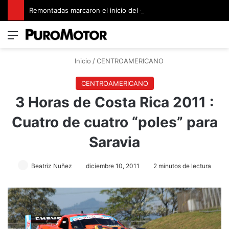
Remontadas marcaron el inicio del Campeonato de Invierno de Kartismo
Menú
Switch
B
Inicio
/
CENTROAMERICANO
CENTROAMERICANO
3 Horas de Costa Rica 2011 :
Cuatro de cuatro “poles” para
Saravia
Beatriz Nuñez
diciembre 10, 2011
2 minutos de lectura