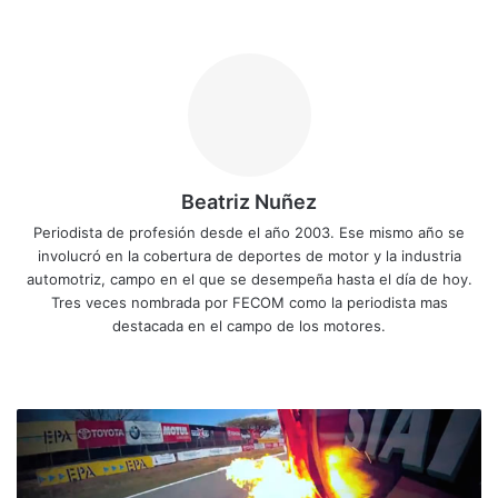
Beatriz Nuñez
Periodista de profesión desde el año 2003. Ese mismo año se
involucró en la cobertura de deportes de motor y la industria
automotriz, campo en el que se desempeña hasta el día de hoy.
Tres veces nombrada por FECOM como la periodista mas
destacada en el campo de los motores.
Siti
Fa
X
Yo
Ins
o
ce
uT
tag
we
bo
ub
ra
3
b
ok
e
m
H
o
r