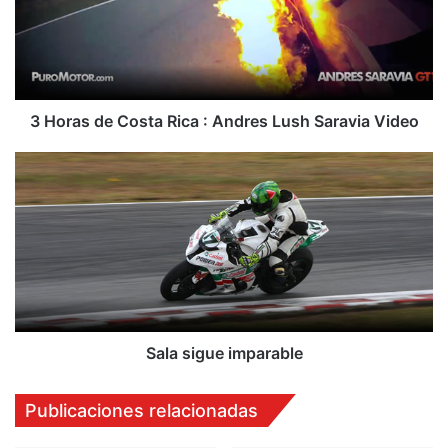
a
s
d
e
C
o
3 Horas de Costa Rica : Andres Lush Saravia Video
s
t
S
a
a
R
l
i
a
c
s
a
i
:
g
A
u
n
e
d
i
Sala sigue imparable
r
m
e
p
Publicaciones relacionadas
s
a
L
r