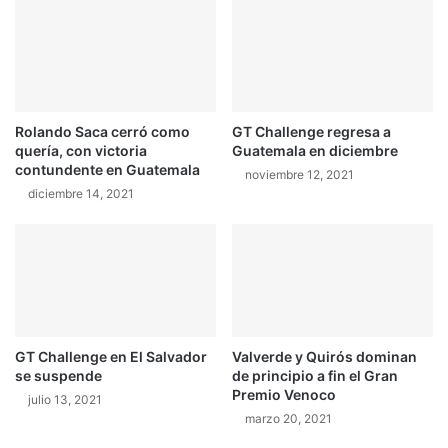
u
a
s
b
h
l
S
e
a
r
Rolando Saca cerró como
GT Challenge regresa a
a
quería, con victoria
Guatemala en diciembre
v
contundente en Guatemala
i
noviembre 12, 2021
diciembre 14, 2021
a
V
i
d
e
o
GT Challenge en El Salvador
Valverde y Quirós dominan
se suspende
de principio a fin el Gran
Premio Venoco
julio 13, 2021
marzo 20, 2021