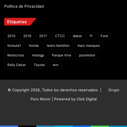
Política de Privacidad
Etiquetas
2015
2016
2017
CTCC
dakar
f1
Ford
formula1
honda
lewis hamilton
marc marquez
Motocross
motogp
Parque Viva
puromotor
Rally Dakar
Toyota
wrc
© Copyright 2026, Todos los derechos reservados |
Grupo
Puro Motor | Powered by
Click Digital
Facebook
X
YouTube
Instagram
TikTok