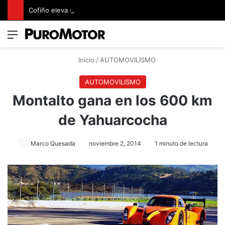
Cofiño eleva su apuesta premium con la representación exclusiva de Jaguar Land Rover en Costa Rica
Menú
Switch
B
Inicio
/
AUTOMOVILISMO
AUTOMOVILISMO
Montalto gana en los 600 km
de Yahuarcocha
Marco Quesada
noviembre 2, 2014
1 minuto de lectura