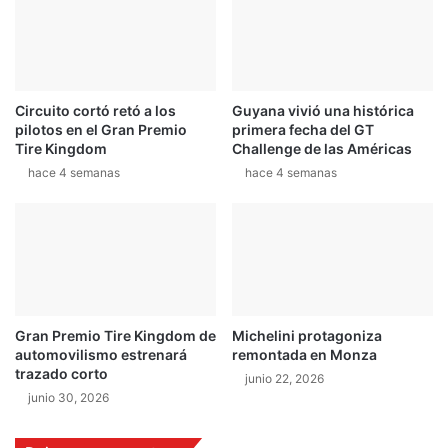
á
a
p
v
i
o
d
d
o
e
Circuito cortó retó a los
Guyana vivió una histórica
s
s
pilotos en el Gran Premio
primera fecha del GT
y
p
Tire Kingdom
Challenge de las Américas
F
u
hace 4 semanas
hace 4 semanas
u
é
r
s
i
d
o
e
s
u
o
n
s
c
7
h
Gran Premio Tire Kingdom de
Michelini protagoniza
o
automovilismo estrenará
remontada en Monza
q
trazado corto
junio 22, 2026
u
junio 30, 2026
e
e
s