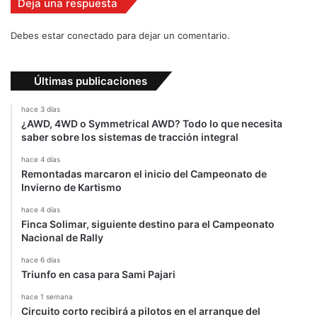
Deja una respuesta
t
á
Debes estar conectado para dejar un comentario.
b
a
s
Últimas publicaciones
t
a
hace 3 días
n
¿AWD, 4WD o Symmetrical AWD? Todo lo que necesita
t
saber sobre los sistemas de tracción integral
e
hace 4 días
b
Remontadas marcaron el inicio del Campeonato de
u
Invierno de Kartismo
e
n
hace 4 días
o
Finca Solimar, siguiente destino para el Campeonato
Nacional de Rally
”
hace 6 días
Triunfo en casa para Sami Pajari
hace 1 semana
Circuito corto recibirá a pilotos en el arranque del