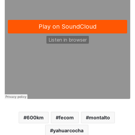
600km
fecom
montalto
yahuarcocha