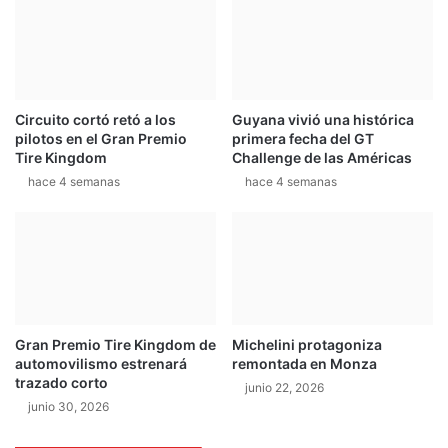
r
7
o
-
s
1
s
4
Circuito cortó retó a los
Guyana vivió una histórica
pilotos en el Gran Premio
primera fecha del GT
Tire Kingdom
Challenge de las Américas
hace 4 semanas
hace 4 semanas
Gran Premio Tire Kingdom de
Michelini protagoniza
automovilismo estrenará
remontada en Monza
trazado corto
junio 22, 2026
junio 30, 2026