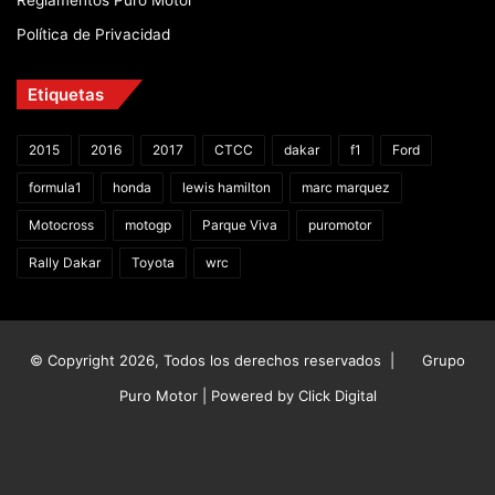
Reglamentos Puro Motor
Política de Privacidad
Etiquetas
2015
2016
2017
CTCC
dakar
f1
Ford
formula1
honda
lewis hamilton
marc marquez
Motocross
motogp
Parque Viva
puromotor
Rally Dakar
Toyota
wrc
© Copyright 2026, Todos los derechos reservados |
Grupo
Puro Motor | Powered by
Click Digital
Facebook
X
YouTube
Instagram
TikTok