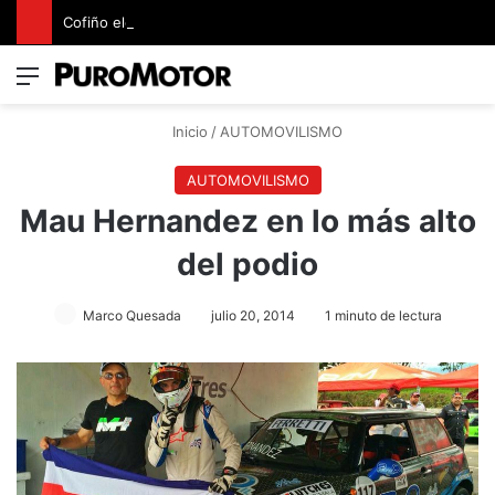
Cofiño eleva su apuesta premium con la representación exclusiva de Jaguar Land Rover en Costa Rica
Menú
Switch
B
Inicio
/
AUTOMOVILISMO
AUTOMOVILISMO
Mau Hernandez en lo más alto
del podio
Marco Quesada
julio 20, 2014
1 minuto de lectura