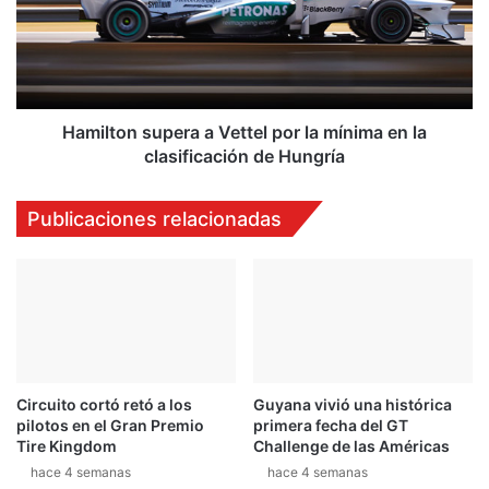
s
l
u
t
c
o
a
n
m
s
b
u
Hamilton supera a Vettel por la mínima en la
i
p
clasificación de Hungría
o
e
9
r
Publicaciones relacionadas
G
a
-
a
T
V
R
e
O
t
N
t
I
e
C
l
d
Circuito cortó retó a los
Guyana vivió una histórica
p
pilotos en el Gran Premio
primera fecha del GT
e
o
Tire Kingdom
Challenge de las Américas
n
r
u
hace 4 semanas
hace 4 semanas
l