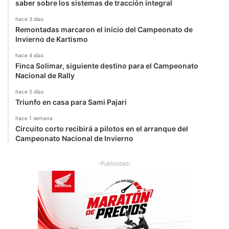
i
saber sobre los sistemas de tracción integral
ó
hace 3 días
n
Remontadas marcaron el inicio del Campeonato de
d
Invierno de Kartismo
e
H
hace 4 días
u
Finca Solimar, siguiente destino para el Campeonato
Nacional de Rally
n
g
hace 5 días
r
Triunfo en casa para Sami Pajari
í
a
hace 1 semana
Circuito corto recibirá a pilotos en el arranque del
Campeonato Nacional de Invierno
-Publicidad-