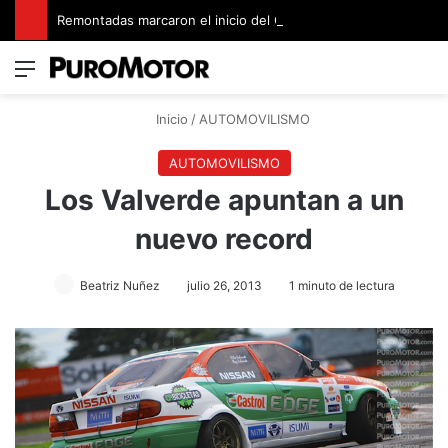
Remontadas marcaron el inicio del Campeonato de Invierno de Kartismo
Menú
Switch
B
Inicio
/
AUTOMOVILISMO
AUTOMOVILISMO
Los Valverde apuntan a un
nuevo record
Beatriz Nuñez
julio 26, 2013
1 minuto de lectura