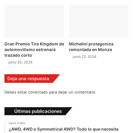
e
a
v
m
e
í
m
n
a
i
r
m
c
a
Gran Premio Tire Kingdom de
Michelini protagoniza
h
e
automovilismo estrenará
remontada en Monza
a
n
trazado corto
junio 22, 2026
s
l
junio 30, 2026
a
c
l
Deja una respuesta
a
s
Debes estar conectado para dejar un comentario.
i
f
i
Últimas publicaciones
c
a
hace 3 días
c
¿AWD, 4WD o Symmetrical AWD? Todo lo que necesita