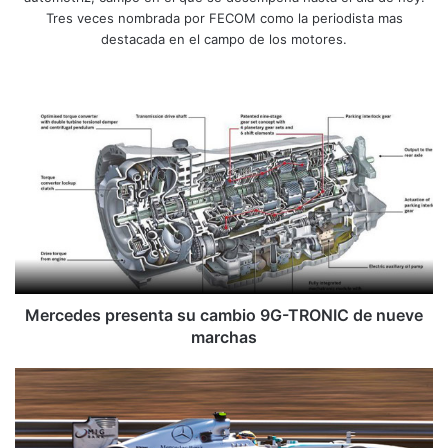
Tres veces nombrada por FECOM como la periodista mas
destacada en el campo de los motores.
Siti
Fa
X
Yo
Ins
o
ce
uT
tag
we
bo
ub
ra
M
b
ok
e
m
e
r
c
e
d
e
s
p
r
Mercedes presenta su cambio 9G-TRONIC de nueve
e
marchas
s
e
H
n
a
t
m
a
i