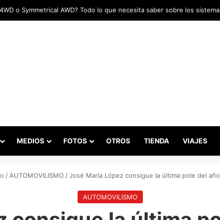
adas marcaron el inicio del Campeonato de Invierno de Kartismo
MEDIOS
FOTOS
OTROS
TIENDA
VIAJES
io
/
AUTOMOVILISMO
/
José María López consigue la última pole del a
AUTOMOVILISMO
z consigue la última p