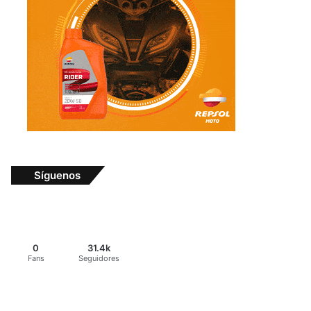
Síguenos
0
31.4k
Fans
Seguidores