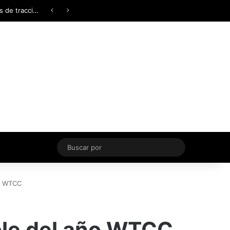
Facebook
X
YouTube
Instagram
TikTok
Acceso
Switch skin
Buscar
por
ño WTCC
ole del año WTCC